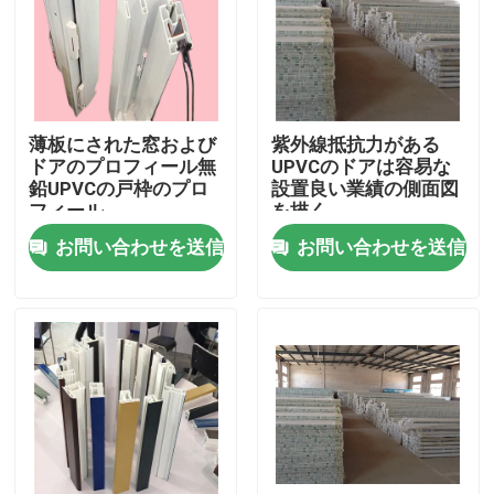
私達について
工場旅行
薄板にされた窓および
紫外線抵抗力がある
ドアのプロフィール無
UPVCのドアは容易な
鉛UPVCの戸枠のプロ
設置良い業績の側面図
品質管理
フィール
を描く
お問い合わせを送信
お問い合わせを送信
私達に連絡しなさい
引用を要求しなさい
UPVCのドアのプロフィール
UPVCの窓のプロフィール