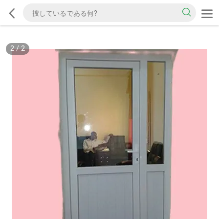
2
/
2