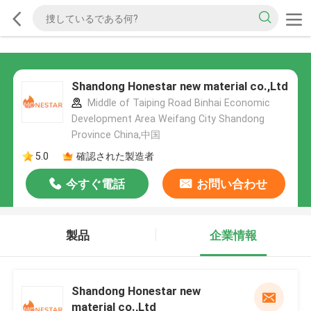
Shandong Honestar new material co.,Ltd
Middle of Taiping Road Binhai Economic
Development Area Weifang City Shandong
Province China,中国
5.0
確認された製造者
今すぐ電話
お問い合わせ
製品
企業情報
Shandong Honestar new
material co.,Ltd