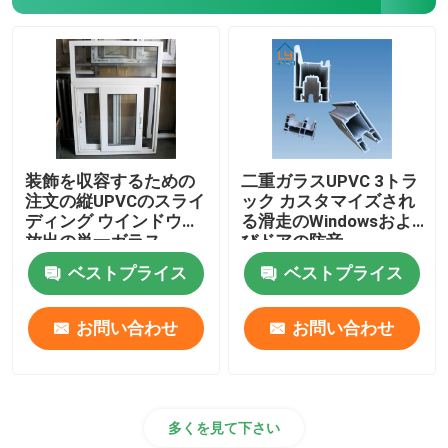
窓およびドア ハードウェア
UPVCの建築材料
UPVCの泡の窓
装飾を収容するための
二重ガラスUPVC 3トラ
注文の縦UPVCのスライ
ック カスタマイズされ
ディング ウインドウの
る滑走のWindowsおよ
UPVCの泡のプロフィール
放出の単一ガラス
びドアの防音
ベストプライス
ベストプライス
お問い合わせ
お問い合わせ
多くを見て下さい