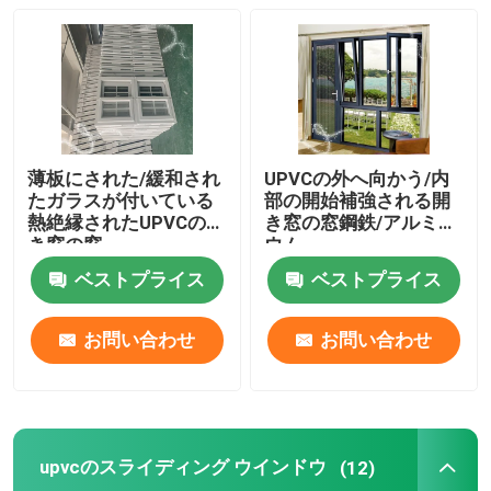
UPVCの放出のプロフィール
upvcの開き窓の窓
薄板にされた/緩和され
UPVCの外へ向かう/内
upvcのスライディング ウインドウ
たガラスが付いている
部の開始補強される開
熱絶縁されたUPVCの開
き窓の窓鋼鉄/アルミニ
き窓の窓
ウム
UPVCのフレンチ ドア
ベストプライス
ベストプライス
UPVCの引き戸
お問い合わせ
お問い合わせ
熱壊れ目アルミニウム窓
upvcのスライディング ウインドウ
(12)
熱壊れ目のアルミニウム ドア