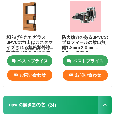
私達について
工場旅行
和らげられたガラス
防火効力のあるUPVCの
UPVCの放出はカスタマ
プロフィールの放出無
品質管理
イズされる無鉛紫外線
鉛1.8mm 2.0mm
抵抗力があるの側面図
2.2mmの厚さ
を描く
ベストプライス
ベストプライス
私達に連絡しなさい
お問い合わせ
お問い合わせ
引用を要求しなさい
UPVCのドアのプロフィール
upvcの開き窓の窓
(24)
UPVCの窓のプロフィール