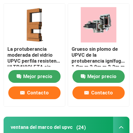
Sobre nosotros
Viaje de la fábrica
La protuberancia
Grueso sin plomo de
Control de calidad
moderada del vidrio
UPVC de la
UPVC perfila resistente
protuberancia ignífuga
ULTRAVIOLETA sin
1.8m m 2.0m m 2.2m m
plomo modificado para
del perfil
Éntrenos en contacto con
Mejor precio
Mejor precio
requisitos particulares
Pida una cita
Contacto
Contacto
Perfiles de la puerta de UPVC
ventana del marco del upvc
(24)
Perfiles de la ventana de UPVC