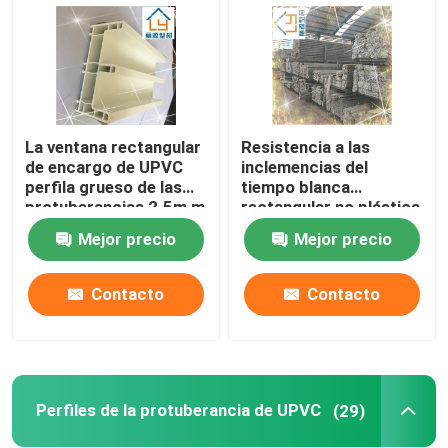
La ventana rectangular
Resistencia a las
de encargo de UPVC
inclemencias del
perfila grueso de las
tiempo blanca
protuberancias 2.5m m
rectangular no plástica
de los perfiles de UPVC
Mejor precio
Mejor precio
Contacto
Contacto
Hogar
Productos
Perfiles de la protuberancia de UPVC
(29)
vídeos