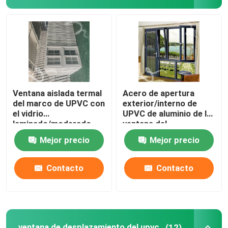
Perfiles de la protuberancia de UPVC
ventana del marco del upvc
ventana de desplazamiento del upvc
Ventana aislada termal
Acero de apertura
del marco de UPVC con
exterior/interno de
el vidrio
UPVC de aluminio de la
Puerta francesa de UPVC
laminado/moderado
ventana del
marco/reforzada
Mejor precio
Mejor precio
Puerta deslizante de UPVC
Contacto
Contacto
Ventana de aluminio de la rotura termal
Puertas de aluminio de la rotura termal
ventana de desplazamiento del upvc
(12)