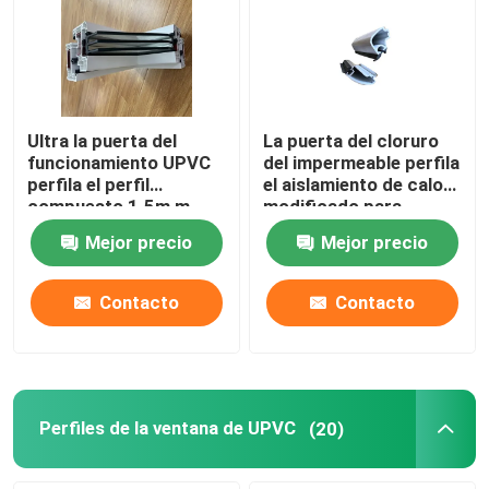
Ultra la puerta del
La puerta del cloruro
funcionamiento UPVC
del impermeable perfila
perfila el perfil
el aislamiento de calor
compuesto 1.5m m -
modificado para
3m m de la puerta del
requisitos particulares
Mejor precio
Mejor precio
vinilo
Contacto
Contacto
Perfiles de la ventana de UPVC
(20)