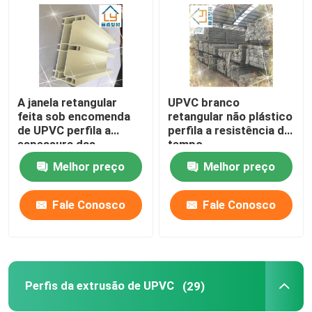
A janela retangular
UPVC branco
feita sob encomenda
retangular não plástico
de UPVC perfila a
perfila a resistência do
espessura das
tempo
extrusões 2.5mm
Melhor preço
Melhor preço
Fale Conosco
Fale Conosco
Casa
Produtos
Perfis da extrusão de UPVC
(29)
vídeos