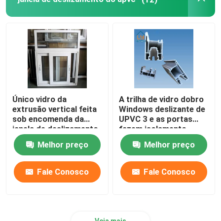
Janela e hardware da porta
Materiais de construção de UPVC
Janela da espuma de UPVC
Único vidro da
A trilha de vidro dobro
extrusão vertical feita
Windows deslizante de
Perfil da espuma de UPVC
sob encomenda da
UPVC 3 e as portas
janela de deslizamento
fazem isolamento
de UPVC para abrigar a
sonoro personalizado
Melhor preço
Melhor preço
decoração
Fale Conosco
Fale Conosco
Veja mais