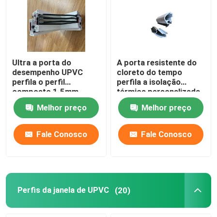
Ultra a porta do
A porta resistente do
desempenho UPVC
cloreto do tempo
perfila o perfil
perfila a isolação
composto 1.5mm -
térmica personalizada
3mm da porta do vinil
Melhor preço
Melhor preço
Fale Conosco
Fale Conosco
Perfis da janela de UPVC
(20)