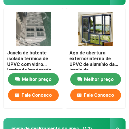
Perfis da extrusão de UPVC
janela de batente do upvc
janela de deslizamento do upvc
Janela de batente
Aço de abertura
isolada térmica de
externo/interno de
UPVC com vidro
UPVC de alumínio da
Porta francesa de UPVC
laminado/moderado
janela de
batente/reforçado
Melhor preço
Melhor preço
Porta deslizante de UPVC
Fale Conosco
Fale Conosco
Janela de alumínio da ruptura térmica
Portas de alumínio da ruptura térmica
janela de deslizamento do upvc
(12)