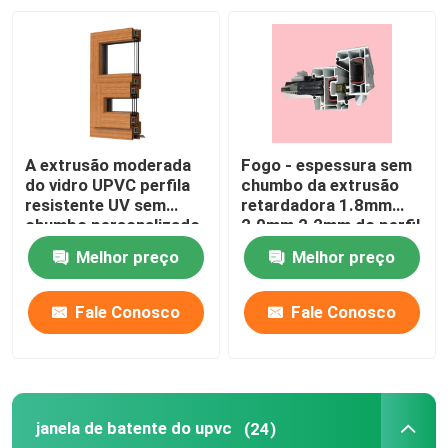
Sobre nós
Excursão da fábrica
A extrusão moderada
Fogo - espessura sem
Controle da qualidade
do vidro UPVC perfila
chumbo da extrusão
resistente UV sem
retardadora 1.8mm
chumbo personalizado
2.0mm 2.2mm do perfil
de UPVC
Contacte-nos
Melhor preço
Melhor preço
Peça umas citações
Fale Conosco
Fale Conosco
Perfis da porta de UPVC
janela de batente do upvc
(24)
Perfis da janela de UPVC