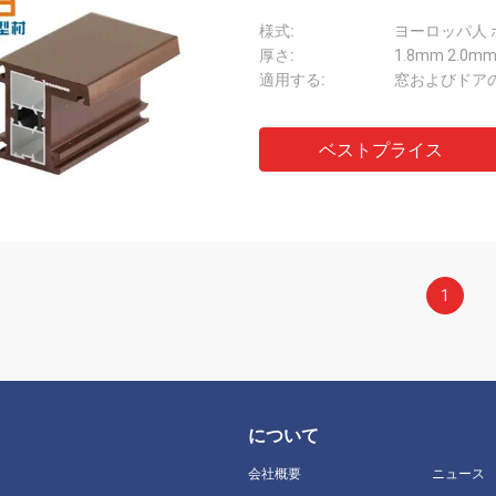
様式:
ヨーロッパ人
厚さ:
1.8mm 2.0m
適用する:
窓およびドア
ベストプライス
1
について
会社概要
ニュース