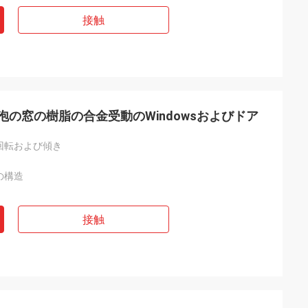
接触
泡の窓の樹脂の合金受動のWindowsおよびドア
回転および傾き
の構造
接触