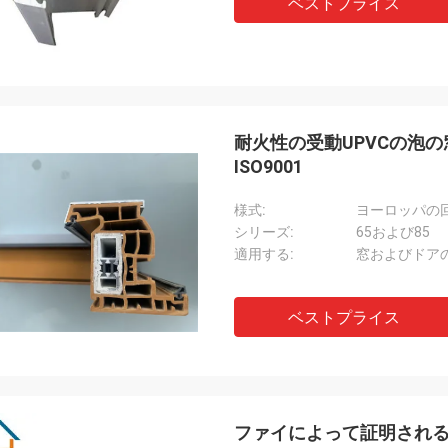
ベストプライス
耐火性の受動UPVCの泡の
ISO9001
様式:
ヨーロッパの
シリーズ:
65および85
適用する:
窓およびドア
ベストプライス
ファイによって証明される