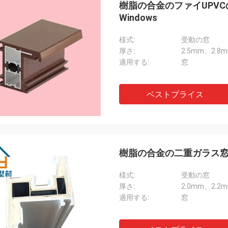
樹脂の合金のファイUPV
Windows
様式:
受動の窓
厚さ:
2.5mm、2.8
適用する:
窓
ベストプライス
樹脂の合金の二重ガラス窓の
様式:
受動の窓
厚さ:
2.0mm、2.2
適用する:
窓