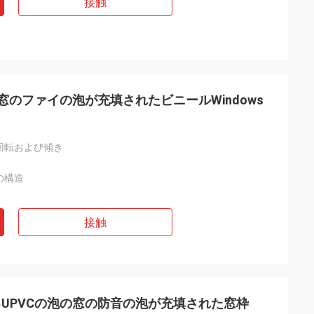
接触
窓のファイの泡が充填されたビニールWindows
回転および傾き
の構造
接触
UPVCの泡の窓の防音の泡が充填された窓枠