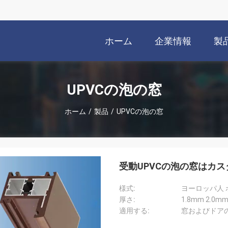
ホーム
企業情報
製
UPVCの泡の窓
ホーム
/
製品
/
UPVCの泡の窓
受動UPVCの泡の窓はカ
様式:
ヨーロッパ人
厚さ:
1.8mm 2.0m
適用する:
窓およびドア