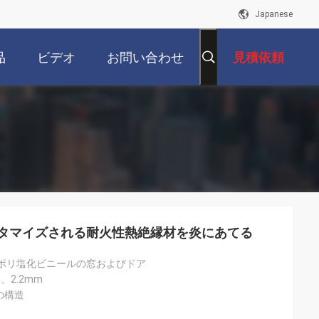
Japanese
品
ビデオ
お問い合わせ
見積依頼
スタマイズされる耐火性熱絶縁材を炎にあてる
 ポリ塩化ビニールの窓およびドア
m、2.2mm
の構造