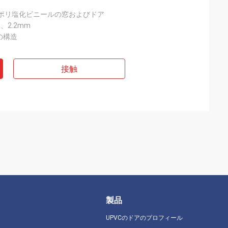
 ポリ塩化ビニールの窓およびドア
m、2.2mm
の構造
接触
製品
UPVCのドアのプロフィール