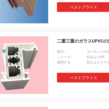
ベストプライス
二重三重のガラスUPVCの
様式:
ヨーロッパの
シリーズ:
65および85
適用する:
窓およびドア
ベストプライス