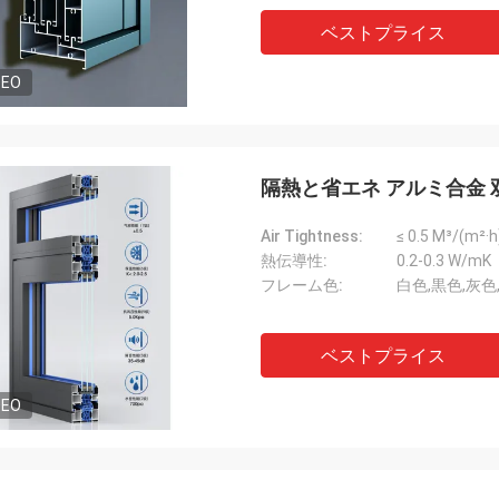
ベストプライス
DEO
隔熱と省エネ アルミ合金
Air Tightness:
≤ 0.5 M³/(m²·h
熱伝導性:
0.2-0.3 W/mK
フレーム色:
白色,黒色,灰色
ベストプライス
DEO