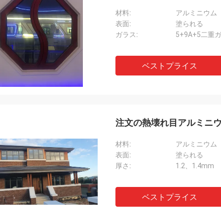
材料:
アルミニウム
表面:
塗られる
ガラス:
5+9A+5二重
ベストプライス
注文の熱壊れ目アルミニウ
材料:
アルミニウム
表面:
塗られる
厚さ:
1.2、1.4mm
ベストプライス