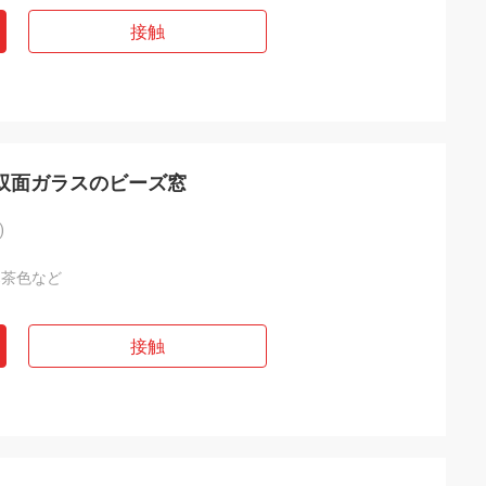
接触
 双面ガラスのビーズ窓
)
,茶色など
接触