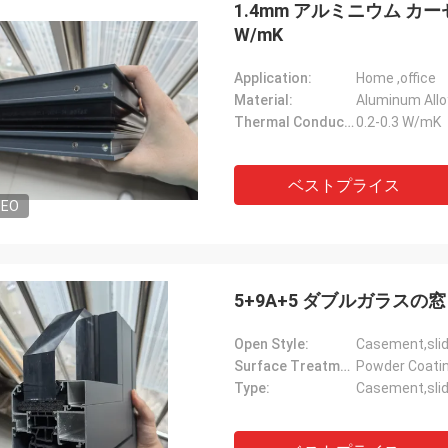
1.4mm アルミニウム カー
W/mK
Application:
Home ,office
Material:
Aluminum Allo
Thermal Conductivity:
0.2-0.3 W/mK
ベストプライス
DEO
5+9A+5 ダブルガラスの窓
Open Style:
Casement,slid
Surface Treatment:
Powder Coating
Type:
Casement,slid