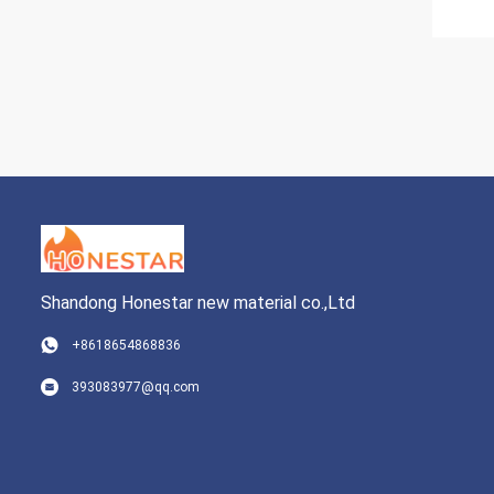
Shandong Honestar new material co.,Ltd
+8618654868836
393083977@qq.com