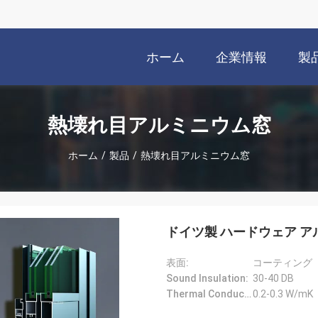
ホーム
企業情報
製
熱壊れ目アルミニウム窓
ホーム
/
製品
/
熱壊れ目アルミニウム窓
ドイツ製 ハードウェア アルミ
表面:
コーティング
Sound Insulation:
30-40 DB
Thermal Conductivity:
0.2-0.3 W/mK