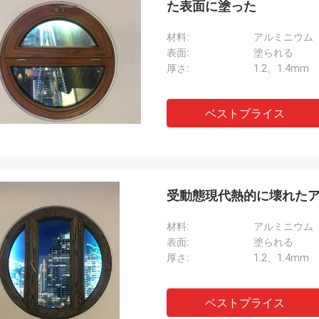
た表面に塗った
材料:
アルミニウム
表面:
塗られる
厚さ:
1.2、1.4mm
ベストプライス
受動態現代熱的に壊れたア
材料:
アルミニウム
表面:
塗られる
厚さ:
1.2、1.4mm
ベストプライス