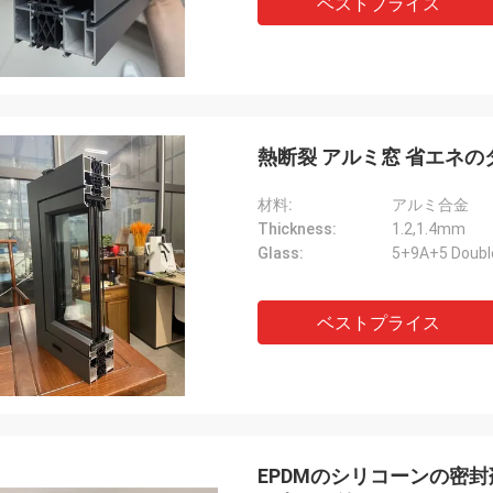
ベストプライス
熱断裂 アルミ窓 省エネ
材料:
アルミ合金
Thickness:
1.2,1.4mm
Glass:
5+9A+5 Double
ベストプライス
EPDMのシリコーンの密