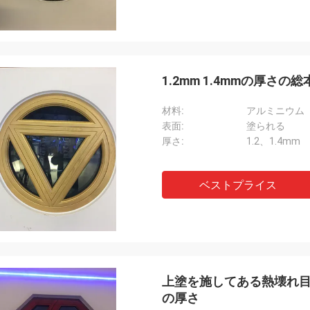
1.2mm 1.4mmの厚
材料:
アルミニウム
表面:
塗られる
厚さ:
1.2、1.4mm
ベストプライス
上塗を施してある熱壊れ目アル
の厚さ