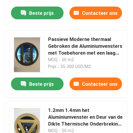
Oppervlakte Venster
Beste prijs
Contacteer ons
Passieve Moderne thermaal
Gebroken die Aluminiumvensters
met Toebehoren met een laag
worden bedekt
MOQ：50 m2
Prijs：55-300 USD/M2
Beste prijs
Contacteer ons
Huis
1.2mm 1.4mm het
Producten
Aluminiumvenster en Deur van de
Dikte Thermische Onderbreking
voor Huisbureau
video's
MOQ：50 m2