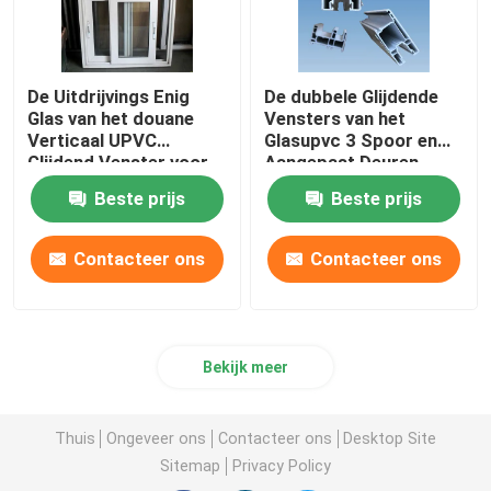
De Uitdrijvings Enig
De dubbele Glijdende
Glas van het douane
Vensters van het
Verticaal UPVC
Glasupvc 3 Spoor en
Glijdend Venster voor
Aangepast Deuren
Huisvestingsdecoratie
Geluiddicht
Beste prijs
Beste prijs
Contacteer ons
Contacteer ons
Bekijk meer
Thuis
Ongeveer ons
Contacteer ons
Desktop Site
Sitemap
Privacy Policy