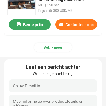
Goedgekeurd het Glasce
MOQ：50 m2
Prijs：55-300 USD/M2
UPVC-Uitdrijvingsprofielen
Beste prijs
Contacteer ons
upvc openslaand raam
upvc glijdend venster
Bekijk meer
De Franse Deur van UPVC
Laat een bericht achter
UPVC-Schuifdeur
We bellen je snel terug!
Het thermische venster van het onderbrekingsalumini
De thermische Deuren van het Onderbrekingsaluminiu