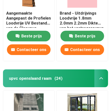
Aangemaakte
Brand - Uitdrijvings
Aangepast de Profielen
Loodvrije 1.8mm
Loodvrije UV Bestand
2.0mm 2.2mm Dikte
van de Glasupvc
van het vertragersupvc
Uitdrijving
Profiel
Beste prijs
Beste prijs
Contacteer ons
Contacteer ons
upvc openslaand raam
(24)