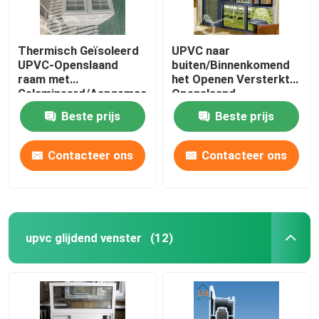
Thermisch Geïsoleerd
UPVC naar
UPVC-Openslaand
buiten/Binnenkomend
raam met
het Openen Versterkt
Gelamineerd/Aangemaakt
Openslaand
Glas
raamstaal/Aluminium
Beste prijs
Beste prijs
Contacteer ons
Contacteer ons
upvc glijdend venster
(12)