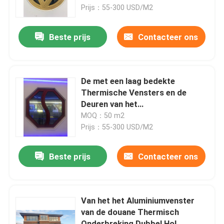
Prijs：55-300 USD/M2
Ongeveer ons
Beste prijs
Contacteer ons
Fabrieksreis
De met een laag bedekte
Kwaliteitscontrole
Thermische Vensters en de
Deuren van het
Onderbrekingsaluminium 1.2mm
MOQ：50 m2
Contacteer ons
1.4mm Dikte
Prijs：55-300 USD/M2
Verzoek om een Citaat
Beste prijs
Contacteer ons
UPVC-Deurprofielen
Van het het Aluminiumvenster
van de douane Thermisch
UPVC-Vensterprofielen
Onderbreking Dubbel Hol