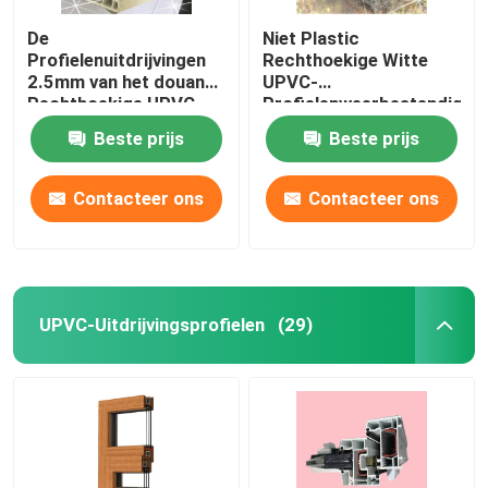
De
Niet Plastic
Profielenuitdrijvingen
Rechthoekige Witte
2.5mm van het douane
UPVC-
Rechthoekige UPVC
Profielenweerbestendighe
Venster Dikte
Beste prijs
Beste prijs
Contacteer ons
Contacteer ons
UPVC-Uitdrijvingsprofielen
(29)