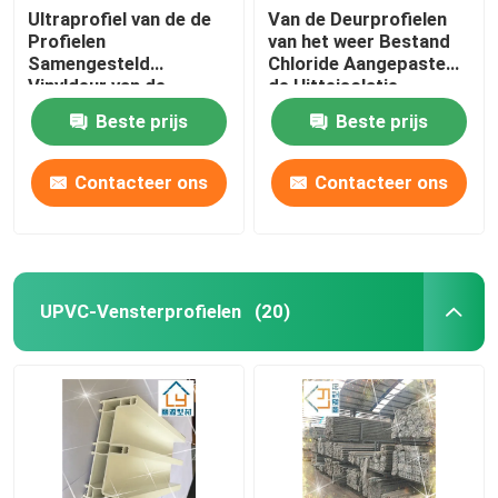
Ultraprofiel van de de
Van de Deurprofielen
Profielen
van het weer Bestand
Samengesteld
Chloride Aangepaste
Vinyldeur van de
de Hitteisolatie
Prestatiesupvc Deur
Beste prijs
Beste prijs
1.5mm - 3mm
Contacteer ons
Contacteer ons
UPVC-Vensterprofielen
(20)