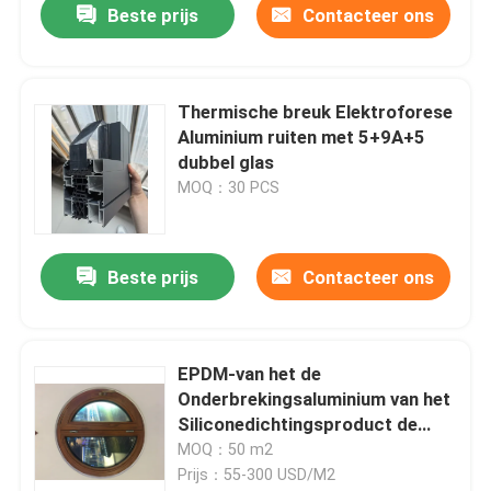
Beste prijs
Contacteer ons
Thermische breuk Elektroforese
Aluminium ruiten met 5+9A+5
dubbel glas
MOQ：30 PCS
Beste prijs
Contacteer ons
EPDM-van het de
Onderbrekingsaluminium van het
Siliconedichtingsproduct de
Thermische Met een laag
MOQ：50 m2
bedekte Aangepaste
Prijs：55-300 USD/M2