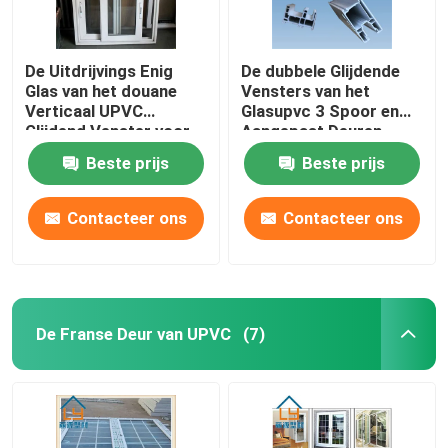
De Uitdrijvings Enig
De dubbele Glijdende
Glas van het douane
Vensters van het
Verticaal UPVC
Glasupvc 3 Spoor en
Glijdend Venster voor
Aangepast Deuren
Huisvestingsdecoratie
Geluiddicht
Beste prijs
Beste prijs
Contacteer ons
Contacteer ons
De Franse Deur van UPVC
(7)