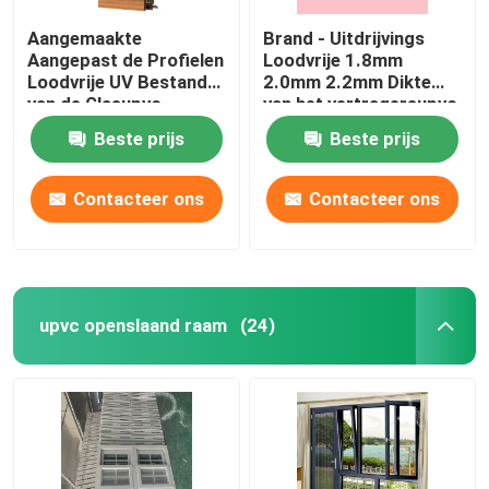
Aangemaakte
Brand - Uitdrijvings
Aangepast de Profielen
Loodvrije 1.8mm
Loodvrije UV Bestand
2.0mm 2.2mm Dikte
van de Glasupvc
van het vertragersupvc
Uitdrijving
Profiel
Beste prijs
Beste prijs
Contacteer ons
Contacteer ons
upvc openslaand raam
(24)