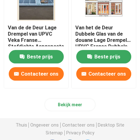
Van de de Deur Lage
Van het de Deur
Drempel van UPVC
Dubbele Glas van de
Veka Franse
douane Lage Drempel
Stofdichte Aangepaste
UPVC Franse Dubbele
de Hitteisolatie
de Sjerp Europese Stijl
Beste prijs
Beste prijs
Contacteer ons
Contacteer ons
Bekijk meer
Thuis
Ongeveer ons
Contacteer ons
Desktop Site
Sitemap
Privacy Policy