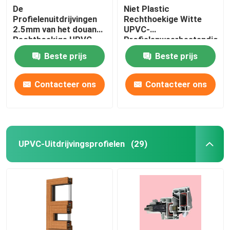
De
Niet Plastic
Profielenuitdrijvingen
Rechthoekige Witte
2.5mm van het douane
UPVC-
Rechthoekige UPVC
Profielenweerbestendighe
Venster Dikte
Beste prijs
Beste prijs
Contacteer ons
Contacteer ons
UPVC-Uitdrijvingsprofielen
(29)