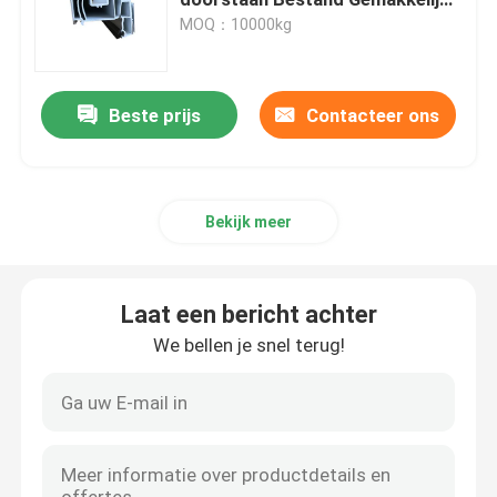
Installatie
MOQ：10000kg
UPVC-Uitdrijvingsprofielen
Beste prijs
Contacteer ons
upvc openslaand raam
upvc glijdend venster
Bekijk meer
De Franse Deur van UPVC
Laat een bericht achter
UPVC-Schuifdeur
We bellen je snel terug!
Het thermische venster van het onderbrekingsalumini
De thermische Deuren van het Onderbrekingsaluminiu