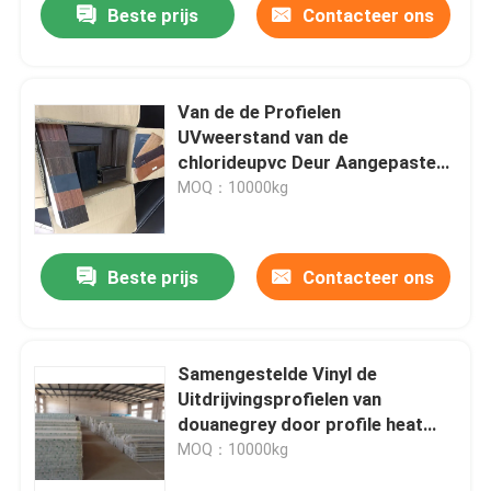
Beste prijs
Contacteer ons
Van de de Profielen
UVweerstand van de
chlorideupvc Deur Aangepaste
de Hitteisolatie
MOQ：10000kg
Beste prijs
Contacteer ons
Samengestelde Vinyl de
Uitdrijvingsprofielen van
douanegrey door profile heat
insulation
MOQ：10000kg