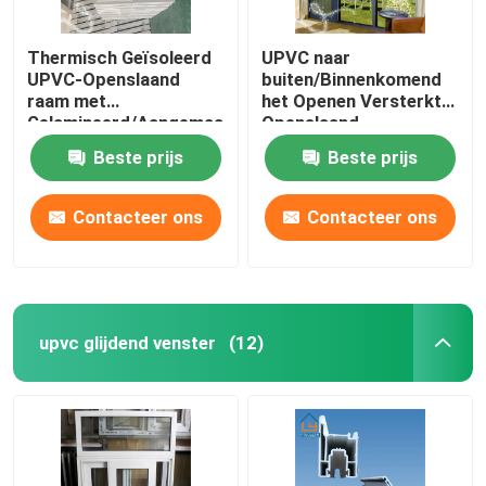
Thermisch Geïsoleerd
UPVC naar
UPVC-Openslaand
buiten/Binnenkomend
raam met
het Openen Versterkt
Gelamineerd/Aangemaakt
Openslaand
Glas
raamstaal/Aluminium
Beste prijs
Beste prijs
Contacteer ons
Contacteer ons
upvc glijdend venster
(12)