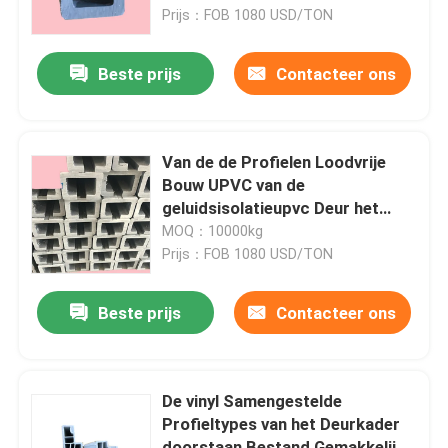
Prijs：FOB 1080 USD/TON
Ongeveer ons
Beste prijs
Contacteer ons
Fabrieksreis
Van de de Profielen Loodvrije
Kwaliteitscontrole
Bouw UPVC van de
geluidsisolatieupvc Deur het
Kaderprofielen
MOQ：10000kg
Contacteer ons
Prijs：FOB 1080 USD/TON
Verzoek om een Citaat
Beste prijs
Contacteer ons
UPVC-Deurprofielen
De vinyl Samengestelde
Profieltypes van het Deurkader
UPVC-Vensterprofielen
doorstaan Bestand Gemakkelijke