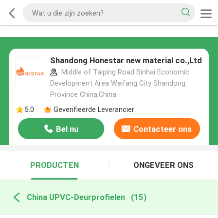
Shandong Honestar new material co.,Ltd
Middle of Taiping Road Binhai Economic
Development Area Weifang City Shandong
Province China,China
5.0
Geverifieerde Leverancier
Bel nu
Contacteer ons
PRODUCTEN
ONGEVEER ONS
China UPVC-Deurprofielen
(15)