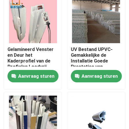
Ongeveer ons
Fabrieksreis
Gelamineerd Venster
UV Bestand UPVC-
Kwaliteitscontrole
en Deur het
Gemakkelijke de
Kaderprofiel van de
Installatie Goede
Profielen Loodvrij
Prestaties van
Contacteer ons
UPVC Deur
Deurprofielen
Aanvraag sturen
Aanvraag sturen
Verzoek om een Citaat
UPVC-Deurprofielen
UPVC-Vensterprofielen