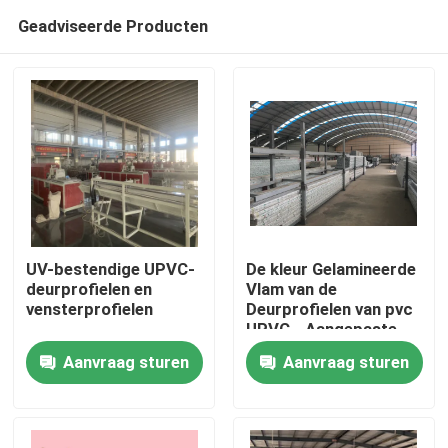
Geadviseerde Producten
UV-bestendige UPVC-
De kleur Gelamineerde
deurprofielen en
Vlam van de
vensterprofielen
Deurprofielen van pvc
Huis
UPVC - Aangepaste
vertrager
Aanvraag sturen
Aanvraag sturen
Producten
video's