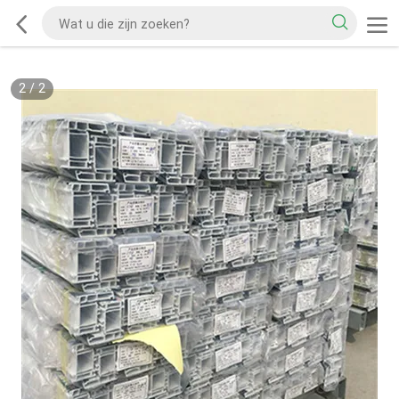
2
/
2