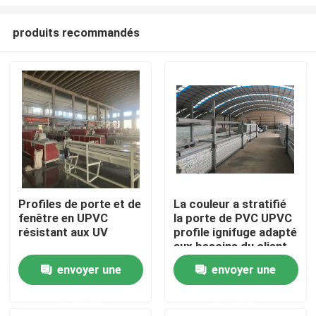
produits recommandés
Profiles de porte et de
La couleur a stratifié
fenêtre en UPVC
la porte de PVC UPVC
Maison
résistant aux UV
profile ignifuge adapté
aux besoins du client
Produits
envoyer une
envoyer une
demande
demande
vidéos