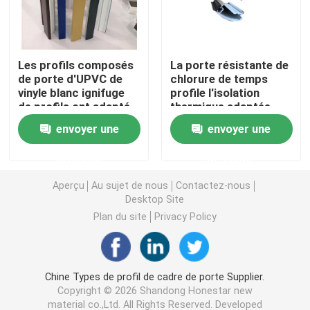
Profils d'extrusion d'UPVC
Les profils composés
La porte résistante de
de porte d'UPVC de
chlorure de temps
fenêtre de tissu pour rideaux d'upvc
vinyle blanc ignifuge
profile l'isolation
de profils ont adapté
thermique adaptée
aux besoins du client
aux besoins du client
fenêtre de glissement d'upvc
envoyer une
envoyer une
demande
demande
Porte française d'UPVC
Aperçu
Au sujet de nous
Contactez-nous
Desktop Site
Porte coulissante d'UPVC
Plan du site
Privacy Policy
Fenêtre en aluminium de coupure thermique
Chine Types de profil de cadre de porte Supplier.
Copyright © 2026 Shandong Honestar new
Portes en aluminium de coupure thermique
material co.,Ltd. All Rights Reserved. Developed