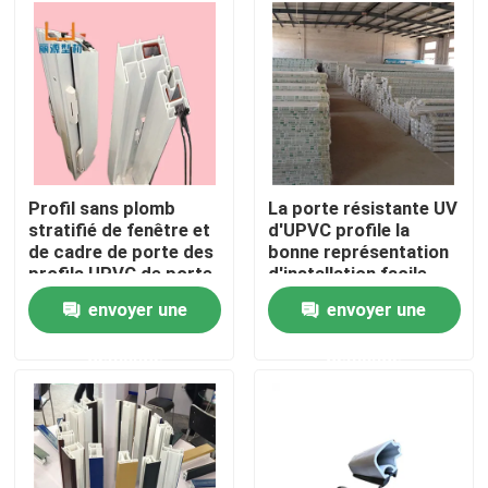
Au sujet de nous
Visite d'usine
Contrôle de qualité
Profil sans plomb
La porte résistante UV
stratifié de fenêtre et
d'UPVC profile la
de cadre de porte des
bonne représentation
Contactez-nous
profils UPVC de porte
d'installation facile
envoyer une
envoyer une
Demandez une citation
demande
demande
Profils de porte d'UPVC
Profils de fenêtre d'UPVC