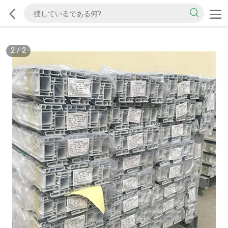
2
/
2