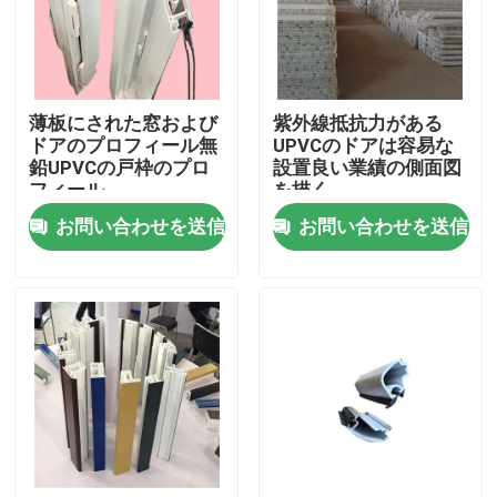
私達について
薄板にされた窓および
紫外線抵抗力がある
工場旅行
ドアのプロフィール無
UPVCのドアは容易な
鉛UPVCの戸枠のプロ
設置良い業績の側面図
フィール
を描く
品質管理
お問い合わせを送信
お問い合わせを送信
私達に連絡しなさい
引用を要求しなさい
UPVCのドアのプロフィール
UPVCの窓のプロフィール