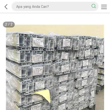
2
/
2