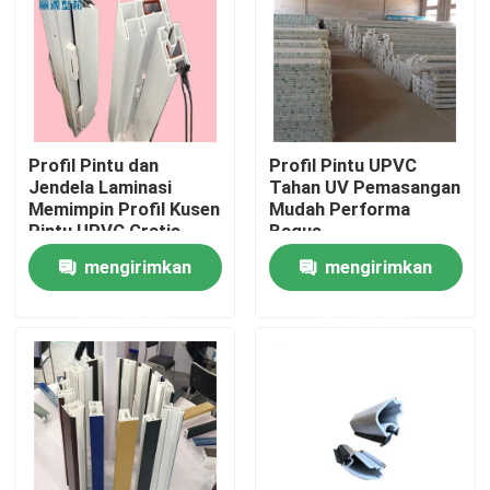
Tentang kami
Tur Pabrik
Profil Pintu dan
Profil Pintu UPVC
Jendela Laminasi
Tahan UV Pemasangan
Kontrol kualitas
Memimpin Profil Kusen
Mudah Performa
Pintu UPVC Gratis
Bagus
mengirimkan
mengirimkan
Hubungi kami
permintaan
permintaan
Permintaan Penawaran
Profil Pintu UPVC
Profil Jendela UPVC