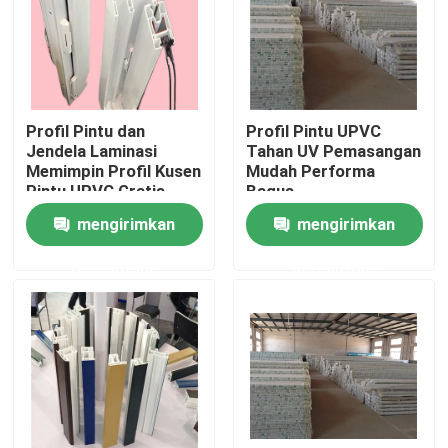
Tentang kami
Tur Pabrik
Profil Pintu dan
Profil Pintu UPVC
Jendela Laminasi
Tahan UV Pemasangan
Memimpin Profil Kusen
Mudah Performa
Kontrol kualitas
Pintu UPVC Gratis
Bagus
mengirimkan
mengirimkan
Hubungi kami
permintaan
permintaan
Permintaan Penawaran
Profil Pintu UPVC
Profil Jendela UPVC