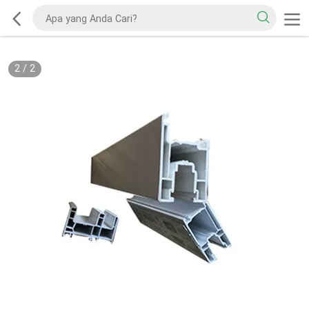
2
/
2