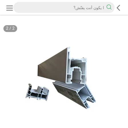
2
/
2