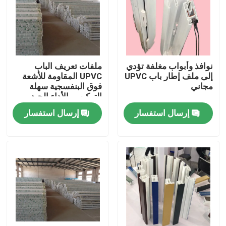
معلومات عنا
جولة في المعمل
نوافذ وأبواب مغلفة تؤدي
ملفات تعريف الباب
إلى ملف إطار باب UPVC
UPVC المقاومة للأشعة
مجاني
فوق البنفسجية سهلة
رقابة جودة
التركيب والأداء الجيد
إرسال استفسار
إرسال استفسار
اتصل بنا
اطلب اقتباس
ملامح الباب UPVC
ملامح نافذة UPVC