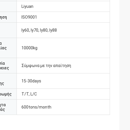
Liyuan
ηση
ISO9001
ly60, ly70, ly80, ly88
υ
α
ίας
10000kg
σία
Σύμφωνα με την απαίτηση
ειες
15-30days
ης
ρωμής
T/T, L/C
ητα
600tons/month
άς