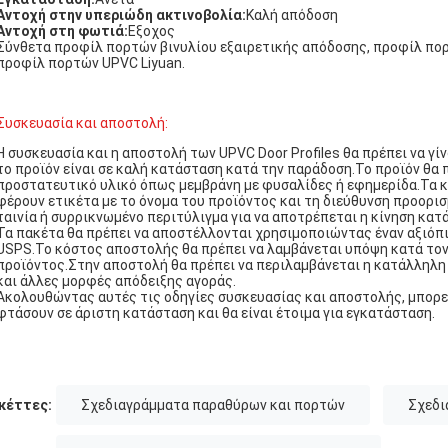
Αντοχή στην υπεριώδη ακτινοβολία:
Καλή απόδοση
Αντοχή στη φωτιά:
Εξοχος
Σύνθετα προφίλ πορτών βινυλίου εξαιρετικής απόδοσης, προφίλ πορ
προφίλ πορτών UPVC Liyuan.
Συσκευασία και αποστολή:
Η συσκευασία και η αποστολή των UPVC Door Profiles θα πρέπει να γίν
το προϊόν είναι σε καλή κατάσταση κατά την παράδοση.Το προϊόν θα 
προστατευτικό υλικό όπως μεμβράνη με φυσαλίδες ή εφημερίδα.Τα κο
φέρουν ετικέτα με το όνομα του προϊόντος και τη διεύθυνση προορισ
ταινία ή συρρικνωμένο περιτύλιγμα για να αποτρέπεται η κίνηση κατ
Τα πακέτα θα πρέπει να αποστέλλονται χρησιμοποιώντας έναν αξιόπ
USPS.Το κόστος αποστολής θα πρέπει να λαμβάνεται υπόψη κατά τον
προϊόντος.Στην αποστολή θα πρέπει να περιλαμβάνεται η κατάλληλη 
και άλλες μορφές απόδειξης αγοράς.
Ακολουθώντας αυτές τις οδηγίες συσκευασίας και αποστολής, μπορεί
φτάσουν σε άριστη κατάσταση και θα είναι έτοιμα για εγκατάσταση.
κέττες:
Σχεδιαγράμματα παραθύρων και πορτών
Σχεδι