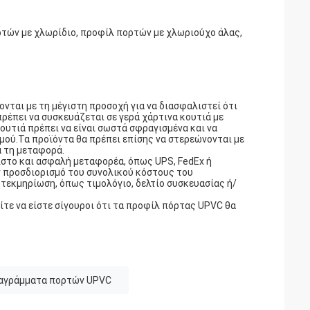
τών με χλωρίδιο, προφίλ πορτών με χλωριούχο άλας,
ονται με τη μέγιστη προσοχή για να διασφαλιστεί ότι
πρέπει να συσκευάζεται σε γερά χάρτινα κουτιά με
υτιά πρέπει να είναι σωστά σφραγισμένα και να
μού.Τα προϊόντα θα πρέπει επίσης να στερεώνονται με
ά τη μεταφορά.
ιστο και ασφαλή μεταφορέα, όπως UPS, FedEx ή
 προσδιορισμό του συνολικού κόστους του
τεκμηρίωση, όπως τιμολόγιο, δελτίο συσκευασίας ή/
τε να είστε σίγουροι ότι τα προφίλ πόρτας UPVC θα
αγράμματα πορτών UPVC