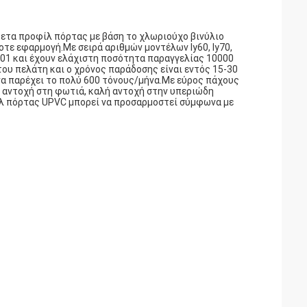
νθετα προφίλ πόρτας με βάση το χλωριούχο βινύλιο
τε εφαρμογή.Με σειρά αριθμών μοντέλων ly60, ly70,
9001 και έχουν ελάχιστη ποσότητα παραγγελίας 10000
ου πελάτη και ο χρόνος παράδοσης είναι εντός 15-30
 να παρέχει το πολύ 600 τόνους/μήνα.Με εύρος πάχους
αντοχή στη φωτιά, καλή αντοχή στην υπεριώδη
ίλ πόρτας UPVC μπορεί να προσαρμοστεί σύμφωνα με