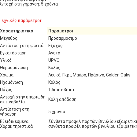
Αντοχή στη γήρανση: 5 χρόνια
Τεχνικές παράμετροι:
Χαρακτηριστικά
Παράμετροι
Μέγεθος
Προσαρμόσιμο
Αντίσταση στη φωτιά
Εξοχος
Εγκατάσταση
Ανετα
Υλικό
UPVC
Θερμομόνωση
Καλός
Χρώμα
Λευκό, Γκρι, Μαύρο, Πράσινο, Golden Oaks
Ηχομόνωση
Καλός
Πάχος
1,5mm-3mm
Αντοχή στην υπεριώδη
Καλή απόδοση
ακτινοβολία
Αντίσταση στη
5 χρόνια
γήρανση
Εξειδικευμένα
Σύνθετα προφίλ πορτών βινυλίου εξαιρετικ
Χαρακτηριστικά
σύνθετα προφίλ πορτών βινυλίου εξαιρετι