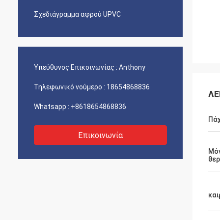
Σχεδιάγραμμα αφρού UPVC
Υπεύθυνος Επικοινωνίας :
Anthony
Τηλεφωνικό νούμερο :
18654868836
ΛΕ
Whatsapp :
+8618654868836
Πά
Επικοινωνία
Μό
θε
και