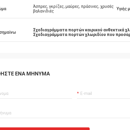
Άσπρες, γκρίζες, μαύρες, πράσινες, χρυσές
ώμα
Υγιής 
βαλανιδιές
Σχεδιαγράμματα πορτών καιρικού ανθεκτικά χ
σημαίνω
Σχεδιαγράμματα πορτών χλωριδίου που προσα
ΉΣΤΕ ΈΝΑ ΜΉΝΥΜΑ