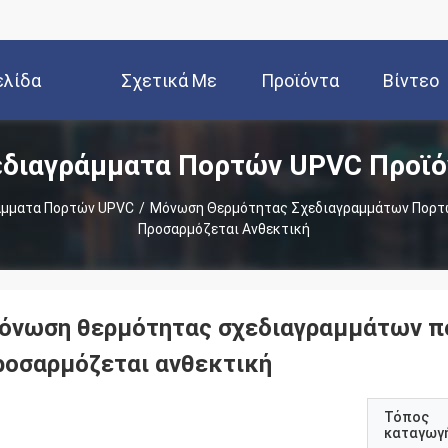
ελίδα
Σχετικά Με
Προϊόντα
Βίντεο
εδιαγράμματα Πορτών UPVC Προϊό
Εμάς
άμματα Πορτών UPVC
/
Μόνωση Θερμότητας Σχεδιαγραμμάτων Πορτώ
Προσαρμόζεται Ανθεκτική
όνωση θερμότητας σχεδιαγραμμάτων πο
ροσαρμόζεται ανθεκτική
Τόπος
καταγωγ