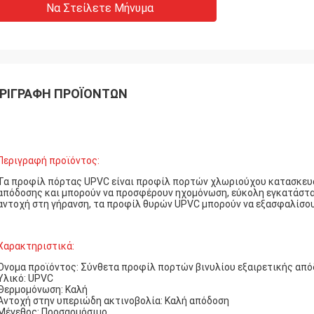
Να Στείλετε Μήνυμα
ΡΙΓΡΑΦΉ ΠΡΟΪΌΝΤΩΝ
Περιγραφή προϊόντος:
Τα προφίλ πόρτας UPVC είναι προφίλ πορτών χλωριούχου κατασκευα
απόδοσης και μπορούν να προσφέρουν ηχομόνωση, εύκολη εγκατάστα
αντοχή στη γήρανση, τα προφίλ θυρών UPVC μπορούν να εξασφαλίσουν
Χαρακτηριστικά:
Όνομα προϊόντος: Σύνθετα προφίλ πορτών βινυλίου εξαιρετικής απ
Υλικό: UPVC
Θερμομόνωση: Καλή
Αντοχή στην υπεριώδη ακτινοβολία: Καλή απόδοση
Μέγεθος: Προσαρμόσιμο