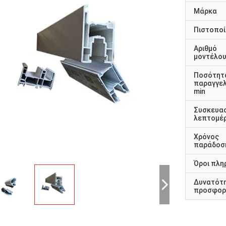
Μάρκα
Πιστοποί
Αριθμό
μοντέλο
Ποσότητ
παραγγελ
min
Συσκευα
λεπτομέρ
Χρόνος
παράδοσ
Όροι πλη
Δυνατότ
προσφορ