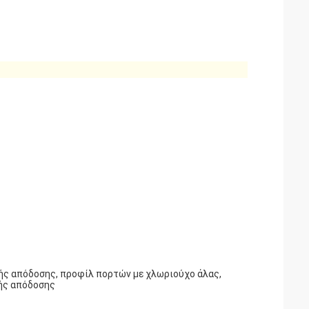
ής απόδοσης, προφίλ πορτών με χλωριούχο άλας,
κής απόδοσης