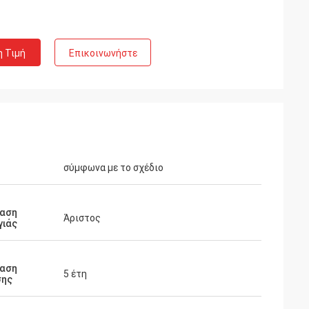
η Τιμή
Επικοινωνήστε
σύμφωνα με το σχέδιο
ταση
Άριστος
γιάς
ταση
5 έτη
σης