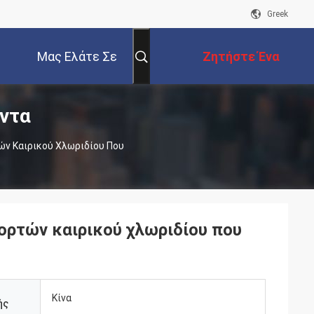
Greek
Μας Ελάτε Σε
Ζητήστε Ένα
ντα
Επαφή Με
Απόσπασμα
ν Καιρικού Χλωριδίου Που
ρτών καιρικού χλωριδίου που
Κίνα
ής