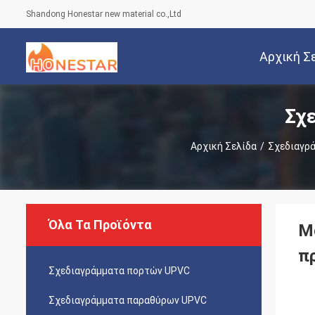
Shandong Honestar new material co.,Ltd
Αρχική Σ
Σχ
Αρχική Σελίδα
/
Σχεδιαγρ
Όλα Τα Προϊόντα
Μ
π
Σχεδιαγράμματα πορτών UPVC
Σχεδιαγράμματα παραθύρων UPVC