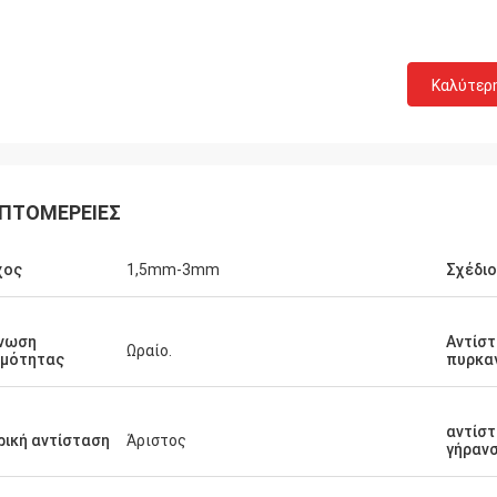
Καλύτερ
ΠΤΟΜΈΡΕΙΕΣ
χος
1,5mm-3mm
Σχέδιο
νωση
Αντίσ
Ωραίο.
ρμότητας
πυρκα
αντίσ
ρική αντίσταση
Άριστος
γήραν