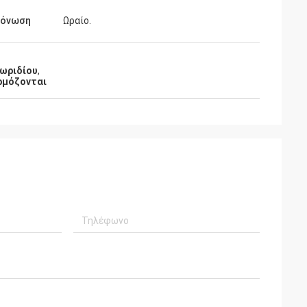
μόνωση
Ωραίο.
λωριδίου
,
ρμόζονται