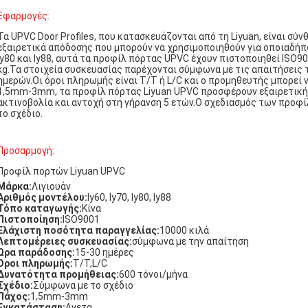
Εφαρμογές:
Τα UPVC Door Profiles, που κατασκευάζονται από τη Liyuan, είναι σύ
εξαιρετικά απόδοσης που μπορούν να χρησιμοποιηθούν για οποιαδήπο
ly80 και ly88, αυτά τα προφίλ πόρτας UPVC έχουν πιστοποιηθεί ISO
kg.Τα στοιχεία συσκευασίας παρέχονται σύμφωνα με τις απαιτήσεις τ
ημερών.Οι όροι πληρωμής είναι T/T ή L/C και ο προμηθευτής μπορεί
1,5mm-3mm, τα προφίλ πόρτας Liyuan UPVC προσφέρουν εξαιρετική 
ακτινοβολία και αντοχή στη γήρανση 5 ετών.Ο σχεδιασμός των προφ
το σχέδιο.
Προσαρμογή:
Προφίλ πορτών Liyuan UPVC
Μάρκα:
Λιγιουάν
Αριθμός μοντέλου:
ly60, ly70, ly80, ly88
Τόπο καταγωγής:
Κίνα
Πιστοποίηση:
ISO9001
Ελάχιστη ποσότητα παραγγελίας:
10000 κιλά
Λεπτομέρειες συσκευασίας:
σύμφωνα με την απαίτηση
Ωρα παράδοσης:
15-30 ημέρες
Οροι πληρωμής:
T/T,L/C
Δυνατότητα προμήθειας:
600 τόνοι/μήνα
Σχέδιο:
Σύμφωνα με το σχέδιο
Πάχος:
1,5mm-3mm
Εγκατάσταση:
Ανετα