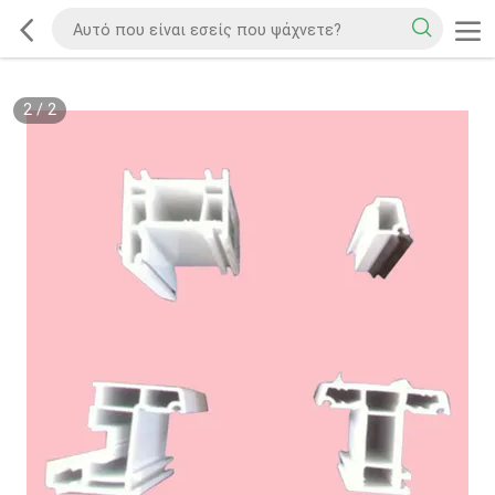
2
/
2