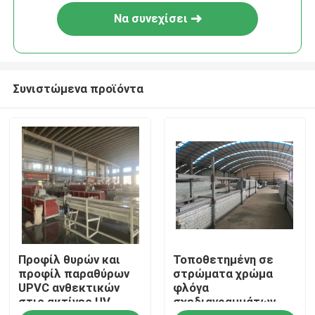
Να συνεχίσει
Συνιστώμενα προϊόντα
Σπίτι
Προφίλ θυρών και
Τοποθετημένη σε
Προϊόντα
προφίλ παραθύρων
στρώματα χρώμα
UPVC ανθεκτικών
φλόγα
στις ακτίνες UV
σχεδιαγραμμάτων
βίντεο