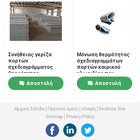
Σχεδιαγράμματα εξώθησης UPVC
upvc casement παράθυρο
Συνήθειας γκρίζα
Μόνωση θερμότητας
upvc γλιστρώντας παράθυρο
πορτών
σχεδιαγραμμάτων
σχεδιαγράμματος
πορτών καιρικού
θερμότητας
χλωριδίου που
Γαλλική πόρτα UPVC
σχεδιαγράμματα
προσαρμόζεται
Αποστολή
Αποστολή
εξώθησης μόνωσης
ανθεκτική
σύνθετα βινυλίου
Συρόμενη πόρτα UPVC
ερώτησης
ερώτησης
Αρχική Σελίδα
Περίπου εμείς
επαφή
Desktop Site
Θερμικό παράθυρο αργιλίου σπασιμάτων
Sitemap
Privacy Policy
Θερμικές πόρτες αλουμινίου σπασιμάτων