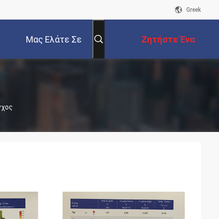
Greek
Μας Ελάτε Σε
Ζητήστε Ένα
Επαφή Με
Απόσπασμα
γχος