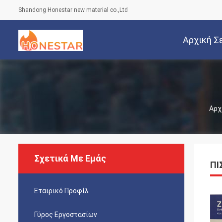
Shandong Honestar new material co.,Ltd
Αρχική Σ
Αρχ
Σχετικά Με Εμάς
ΠΙ
Εταιρικό Προφίλ
Γύρος Εργοστασίων