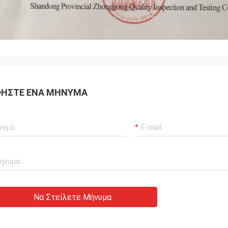
ΉΣΤΕ ΈΝΑ ΜΉΝΥΜΑ
Να Στείλετε Μήνυμα