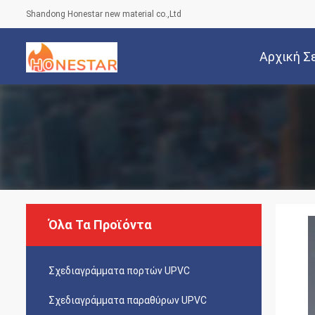
Shandong Honestar new material co.,Ltd
Αρχική Σ
Όλα Τα Προϊόντα
Σχεδιαγράμματα πορτών UPVC
Σχεδιαγράμματα παραθύρων UPVC