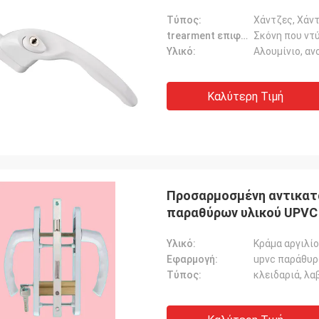
Τύπος:
Χάντζες, Χάν
trearment επιφάνειας:
Σκόνη που ντύ
Υλικό:
Αλουμίνιο, α
Καλύτερη Τιμή
Προσαρμοσμένη αντικατ
παραθύρων υλικού UPVC
Υλικό:
Κράμα αργιλί
Εφαρμογή:
upvc παράθυρο
Τύπος:
κλειδαριά, λα