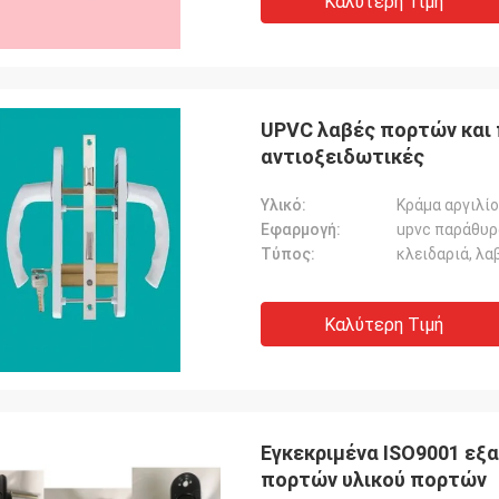
Καλύτερη Τιμή
UPVC λαβές πορτών και
αντιοξειδωτικές
Υλικό:
Κράμα αργιλί
Εφαρμογή:
upvc παράθυρο
Τύπος:
κλειδαριά, λα
Καλύτερη Τιμή
Εγκεκριμένα ISO9001 εξ
πορτών υλικού πορτών