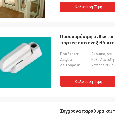
Καλύτερη Τιμή
Προσαρμόσιμη ανθεκτική
πόρτες από ανοξείδωτο
Ποσότητα:
Ατομικό, σετ
Δείγμα:
Κάθε Διάταξη
Λειτουργία:
Ασφάλεια, Επ
Καλύτερη Τιμή
Σύγχρονα παράθυρα και