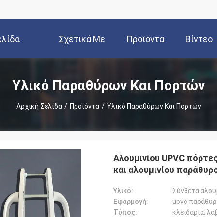
ελίδα
Σχετικά Με
Προϊόντα
Βίντεο
Εμάς
Υλικό Παραθύρων Και Πορτών
Αρχική Σελίδα
/
Προϊόντα
/
Υλικό Παραθύρων Και Πορτών
Αλουμινίου UPVC πόρτες
και αλουμινίου παράθυρο
Υλικό:
Σύνθετα αλου
Εφαρμογή:
upvc παράθυρο
Τύπος:
κλειδαριά, λα