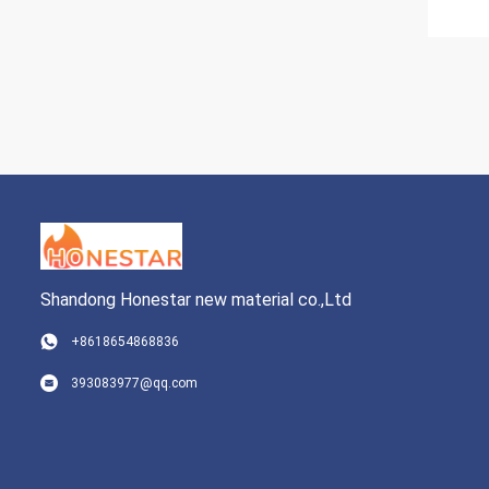
Shandong Honestar new material co.,Ltd
+8618654868836
393083977@qq.com