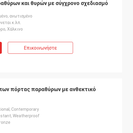
αθύρων και θυρών με σύγχρονο σχεδιασμό
μένο, ανωτισμένο
νεται κ.λπ.
ρο, Χάλκινο
Επικοινωνήστε
πων πόρτας παραθύρων με ανθεκτικό
tional, Contemporary
istant, Weatherproof
Bronze