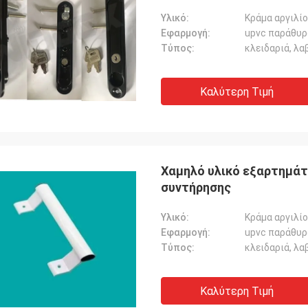
Υλικό:
Κράμα αργιλί
Εφαρμογή:
upvc παράθυρο
Τύπος:
κλειδαριά, λα
Καλύτερη Τιμή
Χαμηλό υλικό εξαρτημάτ
συντήρησης
Υλικό:
Κράμα αργιλί
Εφαρμογή:
upvc παράθυρο
Τύπος:
κλειδαριά, λα
Καλύτερη Τιμή