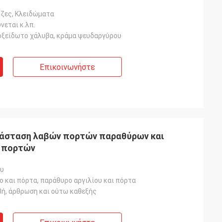
τζες, Κλειδώματα
νεται κ.λπ.
νοξείδωτο χάλυβα, κράμα ψευδαργύρου
Επικοινωνήστε
άσταση λαβών πορτών παραθύρων και
 πορτών
ου
 και πόρτα, παράθυρο αργιλίου και πόρτα
βή, άρθρωση και ούτω καθεξής