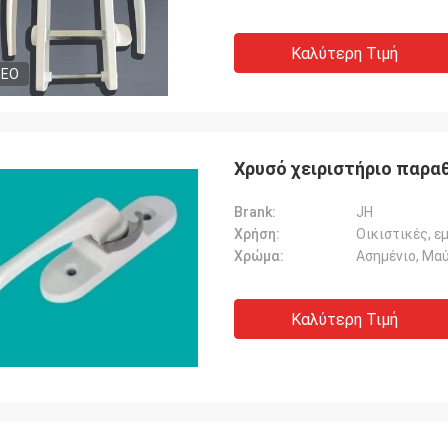
Καλύτερη Τιμή
DEO
Χρυσό χειριστήριο παραθ
Brank:
JH
Χρήση:
Οικιστικές, ε
Χρώμα:
Ασημένιο, Μαύ
Καλύτερη Τιμή