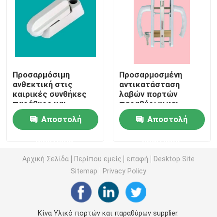
Σχεδιαγράμματα εξώθησης UPVC
upvc casement παράθυρο
Προσαρμόσιμη
Προσαρμοσμένη
ανθεκτική στις
αντικατάσταση
upvc γλιστρώντας παράθυρο
καιρικές συνθήκες
λαβών πορτών
παράθυρο και
παραθύρων και
πόρτες από
παραθύρων υλικού
Γαλλική πόρτα UPVC
Αποστολή
Αποστολή
ανοξείδωτο χάλυβα
UPVC πορτών
λαβή
ερώτησης
ερώτησης
Συρόμενη πόρτα UPVC
Αρχική Σελίδα
Περίπου εμείς
επαφή
Desktop Site
Sitemap
Privacy Policy
Θερμικό παράθυρο αργιλίου σπασιμάτων
Θερμικές πόρτες αλουμινίου σπασιμάτων
Κίνα Υλικό πορτών και παραθύρων supplier.