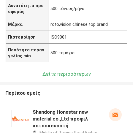
Δυνατότητα προ
500 τόνους/μήνα
σφοράς
Μάρκα
roto,vision chinese top brand
Πιστοποίηση
ISO9001
Ποσότητα παραγ
500 τεμάχια
γελίας min
Δείτε περισσότερων
Περίπου εμείς
Shandong Honestar new
material co.,Ltd προφίλ
κατασκευαστή
Middle of Taiping Road Binhai