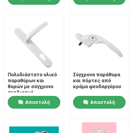
ερώτησης
ερώτησης
Περίπου εμείς
Γύρος εργοστασίων
Ποιοτικός έλεγχος
Μας ελάτε σε επαφή με
Πολυδιάστατο υλικό
Σύγχρονα παράθυρα
παραθύρων και
και πόρτες από
θυρών με σύγχρονο
κράμα ψευδαργύρου
Ζητήστε ένα απόσπασμα
σχεδιασμό
Αποστολή
Αποστολή
Σχεδιαγράμματα πορτών UPVC
ερώτησης
ερώτησης
Σχεδιαγράμματα παραθύρων UPVC