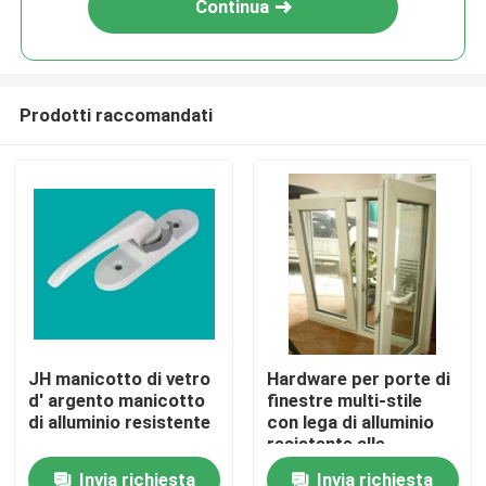
Continua
Prodotti raccomandati
Casa
JH manicotto di vetro
Hardware per porte di
d' argento manicotto
finestre multi-stile
Prodotti
di alluminio resistente
con lega di alluminio
resistente alle
intemperie
Invia richiesta
Invia richiesta
video