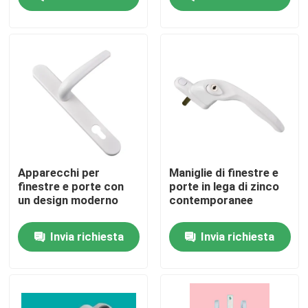
Circa noi
Giro della fabbrica
Controllo di qualità
Contattici
Apparecchi per
Maniglie di finestre e
finestre e porte con
porte in lega di zinco
un design moderno
contemporanee
Richieda una citazione
Invia richiesta
Invia richiesta
Profili della porta di UPVC
Profili della finestra di UPVC