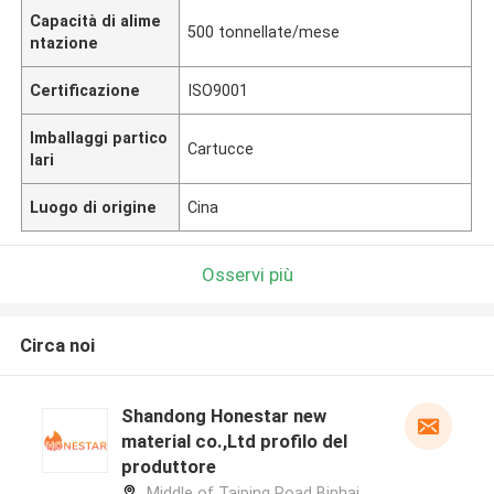
Capacità di alime
500 tonnellate/mese
ntazione
Certificazione
ISO9001
Imballaggi partico
Cartucce
lari
Luogo di origine
Cina
Osservi più
Circa noi
Shandong Honestar new
material co.,Ltd profilo del
produttore
Middle of Taiping Road Binhai