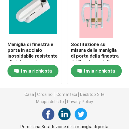
Profili dell'estrusione di UPVC
finestra della stoffa per tendine del upvc
Maniglia di finestra e
Sostituzione su
porta in acciaio
misura della maniglia
finestra di scivolamento del upvc
inossidabile resistente
di porta della finestra
alle intemperie
dell'hardware della
porta e della finestra
Porta francese di UPVC
Invia richiesta
Invia richiesta
UPVC
Portello scorrevole di UPVC
Casa
Circa noi
Contattaci
Desktop Site
Mappa del sito
Privacy Policy
Finestra di alluminio della rottura termica
Porte di alluminio della rottura termica
Porcellana Sostituzione della maniglia di porta