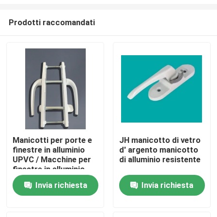
Prodotti raccomandati
Manicotti per porte e
JH manicotto di vetro
finestre in alluminio
d' argento manicotto
Casa
UPVC / Macchine per
di alluminio resistente
finestre in alluminio
UPVC e zinco
Prodotti
Invia richiesta
Invia richiesta
video