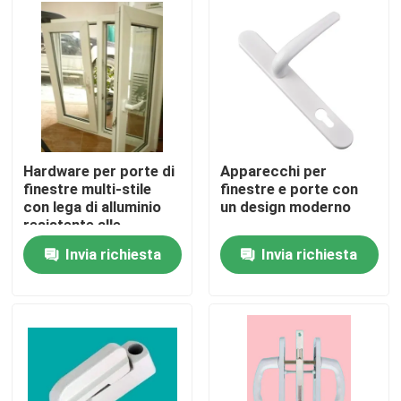
Circa noi
Giro della fabbrica
Controllo di qualità
Hardware per porte di
Apparecchi per
finestre multi-stile
finestre e porte con
con lega di alluminio
un design moderno
Contattici
resistente alle
intemperie
Invia richiesta
Invia richiesta
Richieda una citazione
Profili della porta di UPVC
Profili della finestra di UPVC