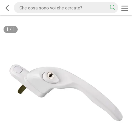
1
/
1