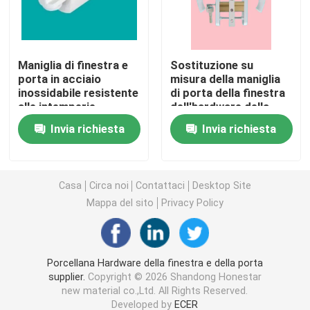
Profili dell'estrusione di UPVC
Maniglia di finestra e
Sostituzione su
porta in acciaio
misura della maniglia
finestra della stoffa per tendine del upvc
inossidabile resistente
di porta della finestra
alle intemperie
dell'hardware della
porta e della finestra
finestra di scivolamento del upvc
Invia richiesta
Invia richiesta
UPVC
Porta francese di UPVC
Casa
Circa noi
Contattaci
Desktop Site
Mappa del sito
Privacy Policy
Portello scorrevole di UPVC
Finestra di alluminio della rottura termica
Porcellana Hardware della finestra e della porta
supplier.
Copyright © 2026 Shandong Honestar
new material co.,Ltd. All Rights Reserved.
Porte di alluminio della rottura termica
Developed by
ECER