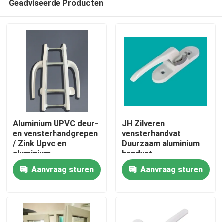
Geadviseerde Producten
Aluminium UPVC deur-
JH Zilveren
en vensterhandgrepen
vensterhandvat
/ Zink Upvc en
Duurzaam aluminium
aluminium
handvat
Huis
vensterhardware
Aanvraag sturen
Aanvraag sturen
Producten
video's