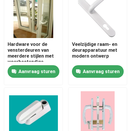
Ongeveer ons
Fabrieksreis
Hardware voor de
Veelzijdige raam- en
vensterdeuren van
deurapparatuur met
Kwaliteitscontrole
meerdere stijlen met
modern ontwerp
weerbestendige
aluminiumlegering
Aanvraag sturen
Aanvraag sturen
Contacteer ons
Verzoek om een Citaat
UPVC-Deurprofielen
UPVC-Vensterprofielen