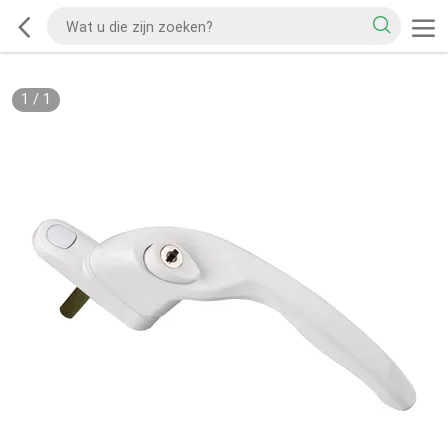
1
/
1