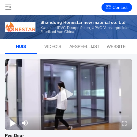
Contact
Shandong Honestar new material co.,Ltd
Kwaliteit UPVC-Deurprofielen, UPVC-Vensterprofielen
Fabrikant Van China
HUIS
VIDEO'S
AFSPEELLIJST
WEBSITE
Pvc-Deur