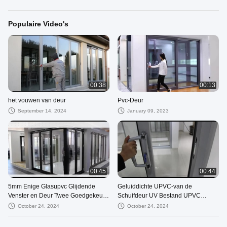
Populaire Video's
00:38
00:13
het vouwen van deur
Pvc-Deur
September 14, 2024
January 09, 2023
00:45
00:44
5mm Enige Glasupvc Glijdende
Geluiddichte UPVC-van de
Venster en Deur Twee Goedgekeurd
Schuifdeur UV Bestand UPVC
Spoor ISO9001
Schuine stand en Draai Verklaard
October 24, 2024
October 24, 2024
Deurensgs