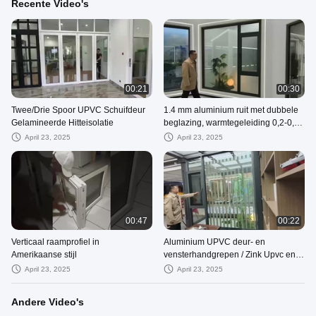
Recente Video's
00:21
00:30
Twee/Drie Spoor UPVC Schuifdeur
1.4 mm aluminium ruit met dubbele
Gelamineerde Hitteisolatie
beglazing, warmtegeleiding 0,2-0,3
W/mK
April 23, 2025
April 23, 2025
00:47
00:22
Verticaal raamprofiel in
Aluminium UPVC deur- en
Amerikaanse stijl
vensterhandgrepen / Zink Upvc en
aluminium vensterhardware
April 23, 2025
April 23, 2025
Andere Video's