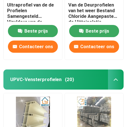
Ultraprofiel van de de
Van de Deurprofielen
Profielen
van het weer Bestand
Samengesteld
Chloride Aangepaste
Vinyldeur van de
de Hitteisolatie
Prestatiesupvc Deur
Beste prijs
Beste prijs
1.5mm - 3mm
Contacteer ons
Contacteer ons
UPVC-Vensterprofielen
(20)