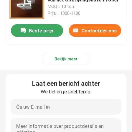
MOQ：10 ton
Prijs：1000-1100
UPVC-Uitdrijvingsprofielen
Beste prijs
Contacteer ons
upvc openslaand raam
upvc glijdend venster
Bekijk meer
De Franse Deur van UPVC
Laat een bericht achter
UPVC-Schuifdeur
We bellen je snel terug!
Het thermische venster van het onderbrekingsalumini
De thermische Deuren van het Onderbrekingsaluminiu