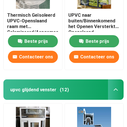
Thermisch Geïsoleerd
UPVC naar
UPVC-Openslaand
buiten/Binnenkomend
raam met
het Openen Versterkt
Gelamineerd/Aangemaakt
Openslaand
Glas
raamstaal/Aluminium
Beste prijs
Beste prijs
Contacteer ons
Contacteer ons
upvc glijdend venster
(12)