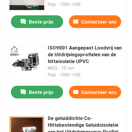
Prijs：1000-1100
Ongeveer ons
Beste prijs
Contacteer ons
Fabrieksreis
ISO9001 Aangepast Loodvrij van
Kwaliteitscontrole
de Uitdrijvingsprofielen van de
hitteisolatie UPVC
MOQ：10 ton
Contacteer ons
Prijs：1000-1100
Verzoek om een Citaat
Beste prijs
Contacteer ons
UPVC-Deurprofielen
De geluiddichte Co-
Hittebestendige Geluidsisolatie
UPVC-Vensterprofielen
van het Uitdrijvingsupvc Profiel