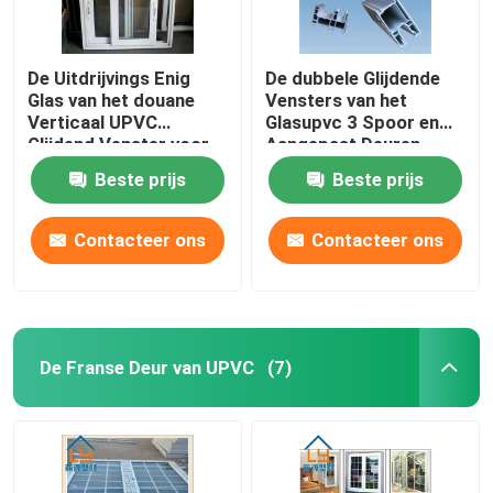
De Uitdrijvings Enig
De dubbele Glijdende
Glas van het douane
Vensters van het
Verticaal UPVC
Glasupvc 3 Spoor en
Glijdend Venster voor
Aangepast Deuren
Huisvestingsdecoratie
Geluiddicht
Beste prijs
Beste prijs
Contacteer ons
Contacteer ons
De Franse Deur van UPVC
(7)