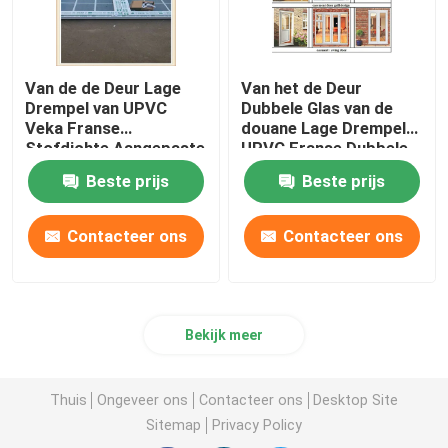
Van de de Deur Lage
Van het de Deur
Drempel van UPVC
Dubbele Glas van de
Veka Franse
douane Lage Drempel
Stofdichte Aangepaste
UPVC Franse Dubbele
de Hitteisolatie
de Sjerp Europese Stijl
Beste prijs
Beste prijs
Contacteer ons
Contacteer ons
Bekijk meer
Thuis
Ongeveer ons
Contacteer ons
Desktop Site
Sitemap
Privacy Policy