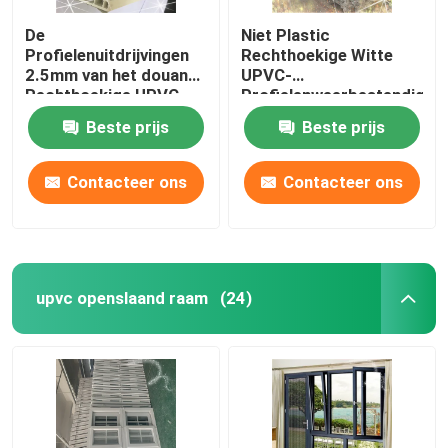
De
Niet Plastic
Profielenuitdrijvingen
Rechthoekige Witte
2.5mm van het douane
UPVC-
Rechthoekige UPVC
Profielenweerbestendighe
Venster Dikte
Beste prijs
Beste prijs
Contacteer ons
Contacteer ons
upvc openslaand raam
(24)