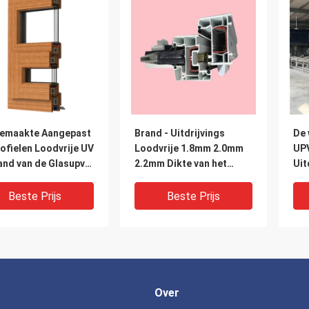
emaakte Aangepast
Brand - Uitdrijvings
De 
ofielen Loodvrije UV
Loodvrije 1.8mm 2.0mm
UP
and van de Glasupvc
2.2mm Dikte van het
Uit
ijving
vertragersupvc Profiel
Co 
Uit
Beste Prijs
Beste Prijs
Over