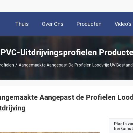
Thuis
Over Ons
Producten
Video's
PVC-Uitdrijvingsprofielen Product
rofielen
/
Aangemaakte Aangepast De Profielen Loodvrije UV Bestand V
ngemaakte Aangepast de Profielen Loodv
tdrijving
Plaats va
herkomst