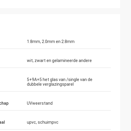
1.8mm, 2.0mm en 2.8mm
wit, zwart en gelamineerde andere
5+9A+5 het glas van /single van de
dubbele verglazingsparel
chap
UVweerstand
aal
upvc, schuimpvc