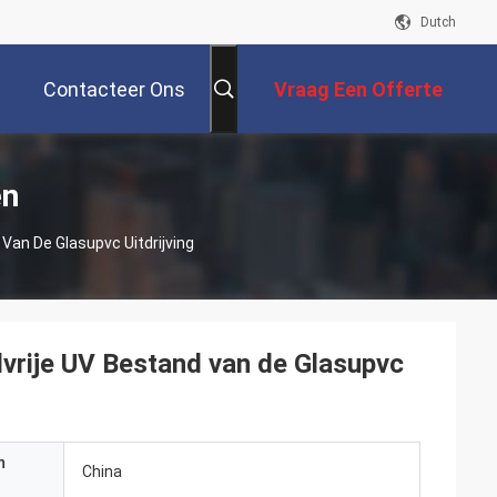
Dutch
Contacteer Ons
Vraag Een Offerte
Aan
en
an De Glasupvc Uitdrijving
rije UV Bestand van de Glasupvc
n
China