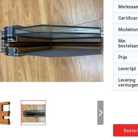
Merknaa
Certificer
Modelnu
Min.
bestelaan
Prijs
Levertijd
Levering
vermoge
Beste P