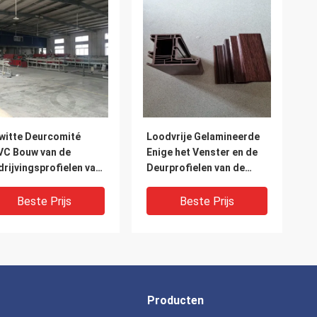
witte Deurcomité
Loodvrije Gelamineerde
VC Bouw van de
Enige het Venster en de
drijvingsprofielen van
Deurprofielen van de
van
Verglazingsparel UPVC
drijvingsprofielen
Beste Prijs
Beste Prijs
Producten