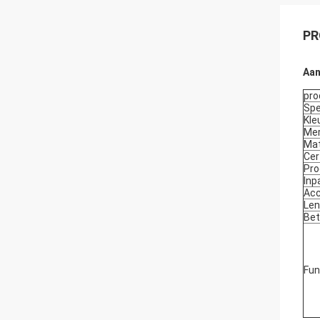
PR
Aan
pr
Spe
Kle
Me
Mat
Cer
Pro
Inp
Acc
Len
Bet
Fun