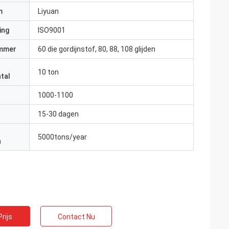
m
Liyuan
ing
ISO9001
mmer
60 die gordijnstof, 80, 88, 108 glijden
10 ton
tal
1000-1100
15-30 dagen
5000tons/year
n
rijs
Contact Nu