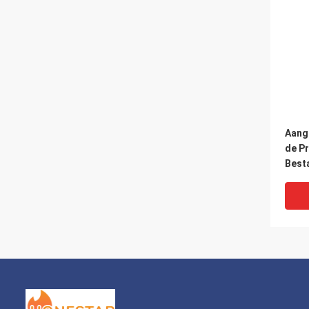
Aang
de Pr
Best
Uitdr