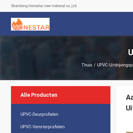
Shandong Honestar new material co.,Ltd
U
Thuis
/
UPVC-Uitdrijvingsp
Alle Producten
Aa
Ui
UPVC-Deurprofielen
UPVC-Vensterprofielen