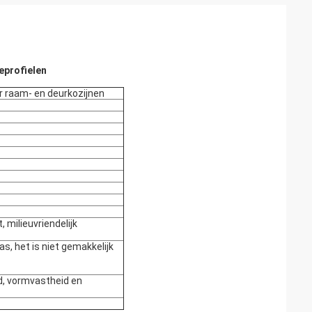
eprofielen
r raam- en deurkozijnen
 milieuvriendelijk
las, het is niet gemakkelijk
d, vormvastheid en