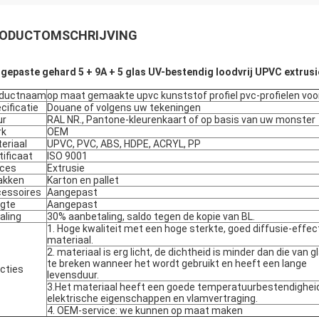
ODUCTOMSCHRIJVING
gepaste gehard 5 + 9A + 5 glas UV-bestendig loodvrij UPVC extrusi
oductnaam
op maat gemaakte upvc kunststof profiel pvc-profielen voo
cificatie
Douane of volgens uw tekeningen
ur
RAL NR., Pantone-kleurenkaart of op basis van uw monster
rk
OEM
eriaal
UPVC, PVC, ABS, HDPE, ACRYL, PP
tificaat
ISO 9001
ces
Extrusie
akken
Karton en pallet
essoires
Aangepast
gte
Aangepast
aling
30% aanbetaling, saldo tegen de kopie van BL.
1. Hoge kwaliteit met een hoge sterkte, goed diffusie-effect,
materiaal.
2. materiaal is erg licht, de dichtheid is minder dan die van g
te breken wanneer het wordt gebruikt en heeft een lange
cties
levensduur.
3.Het materiaal heeft een goede temperatuurbestendighei
elektrische eigenschappen en vlamvertraging.
4. OEM-service: we kunnen op maat maken