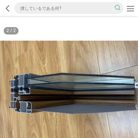
2
/
2