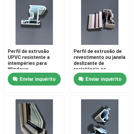
Sobre nós
Excursão da fábrica
Perfil de extrusão
Perfil de extrusão de
Controle da qualidade
UPVC resistente a
revestimento ou janela
intempéries para
deslizante de
Windows
resistência ao
Contacte-nos
intemperismo UPVC
Enviar inquérito
Enviar inquérito
personalizado
Peça umas citações
Perfis da porta de UPVC
Perfis da janela de UPVC