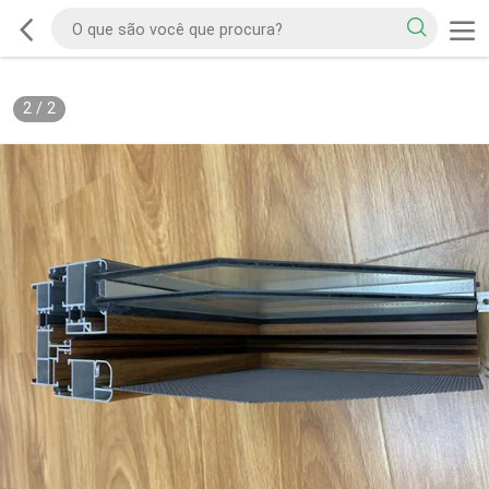
2
/
2