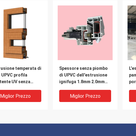
rusione temperata di
Spessore senza piombo
L'e
 UPVC profila
di UPVC dell'estrusione
pan
stente UV senza
ignifuga 1.8mm 2.0mm
por
bo su misura
2.2mm di profilo
cos
del
Miglior Prezzo
Miglior Prezzo