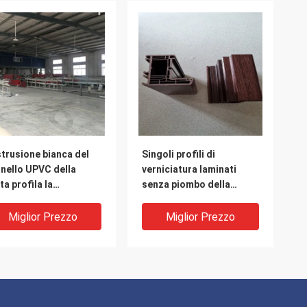
strusione bianca del
Singoli profili di
nello UPVC della
verniciatura laminati
ta profila la
senza piombo della
truzione di profili
finestra e della porta
l'estrusione di Co
della perla UPVC
Miglior Prezzo
Miglior Prezzo