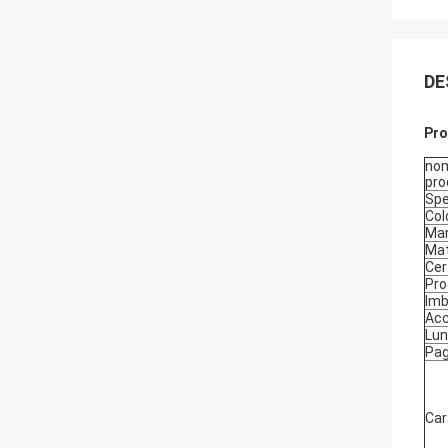
DE
Pro
nom
pro
Spe
Col
Ma
Mat
Cer
Pro
Imb
Acc
Lu
Pa
Car