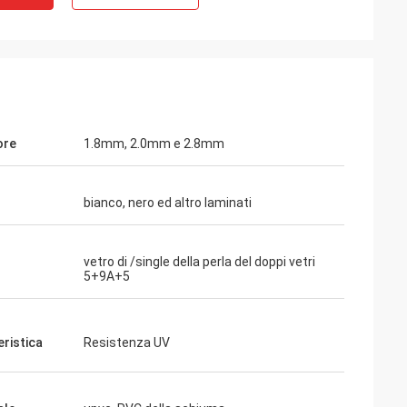
ore
1.8mm, 2.0mm e 2.8mm
bianco, nero ed altro laminati
vetro di /single della perla del doppi vetri
5+9A+5
eristica
Resistenza UV