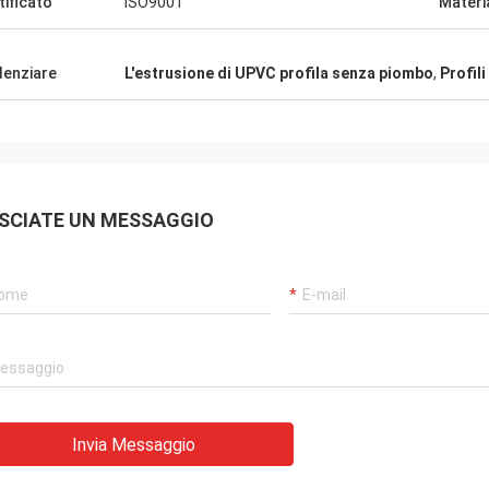
tificato
ISO9001
Materi
denziare
L'estrusione di UPVC profila senza piombo
,
Profil
SCIATE UN MESSAGGIO
Invia Messaggio