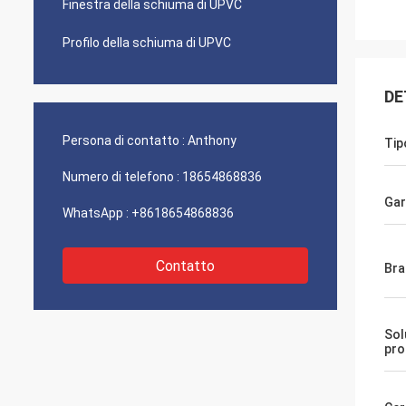
Finestra della schiuma di UPVC
Profilo della schiuma di UPVC
DE
Persona di contatto :
Anthony
Tip
Numero di telefono :
18654868836
Gar
WhatsApp :
+8618654868836
Contatto
Bra
Sol
pro