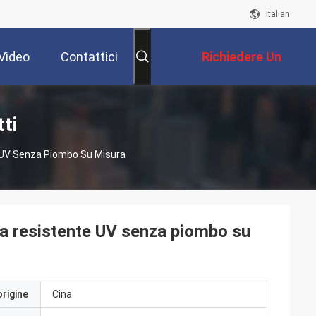
Italian
Video
Contattici
Richiedere Un
Preventivo
tti
e UV Senza Piombo Su Misura
la resistente UV senza piombo su
origine
Cina