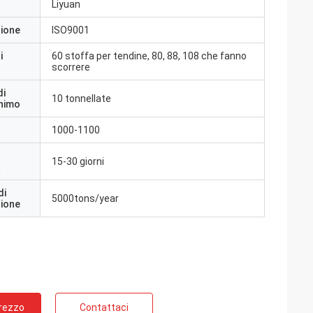
Liyuan
zione
ISO9001
i
60 stoffa per tendine, 80, 88, 108 che fanno
scorrere
di
10 tonnellate
inimo
1000-1100
15-30 giorni
a
di
5000tons/year
zione
Prezzo
Contattaci