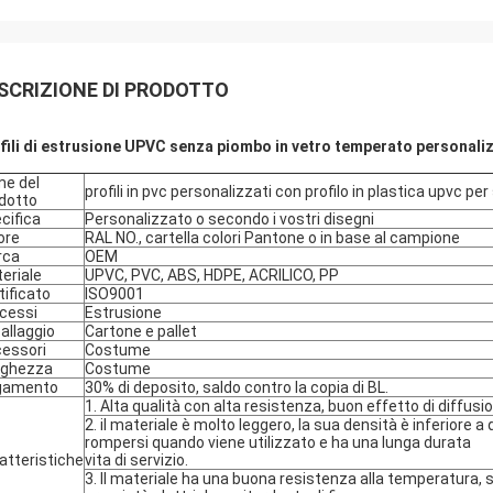
SCRIZIONE DI PRODOTTO
fili di estrusione UPVC senza piombo in vetro temperato personalizz
e del
profili in pvc personalizzati con profilo in plastica upvc pe
dotto
cifica
Personalizzato o secondo i vostri disegni
ore
RAL NO., cartella colori Pantone o in base al campione
rca
OEM
eriale
UPVC, PVC, ABS, HDPE, ACRILICO, PP
tificato
ISO9001
cessi
Estrusione
allaggio
Cartone e pallet
essori
Costume
nghezza
Costume
gamento
30% di deposito, saldo contro la copia di BL.
1. Alta qualità con alta resistenza, buon effetto di diffusi
2. il materiale è molto leggero, la sua densità è inferiore a 
rompersi quando viene utilizzato e ha una lunga durata
atteristiche
vita di servizio.
3. Il materiale ha una buona resistenza alla temperatura, 