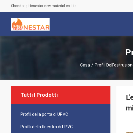
Shandong Honestar new material co.,Ltd
Pr
Casa
/
Profili Dell'estrusio
Tutti I Prodotti
L'
m
Profili della porta di UPVC
Profili della finestra di UPVC