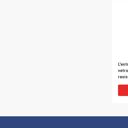
L'est
vetro
resi
piom