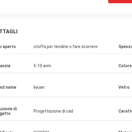
TTAGLI
o aperto
stoffa per tendine o fare scorrere
Spess
anzia
5-10 anni
Colore
nd name
liyuan
Vetro
uzione di
Progettazione di cad
Caratt
getto