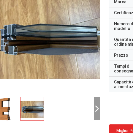
Marca
Certifica
Numero d
modello
Quantità 
ordine m
Prezzo
Tempi di
consegn
Capacità 
alimenta
Miglior 