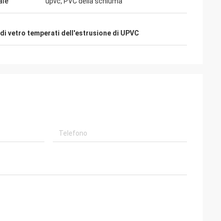
ale
upvc, PVC della schiuma
i di vetro temperati dell'estrusione di UPVC