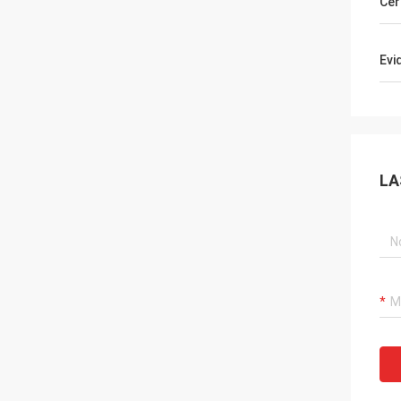
Cer
Evi
LA