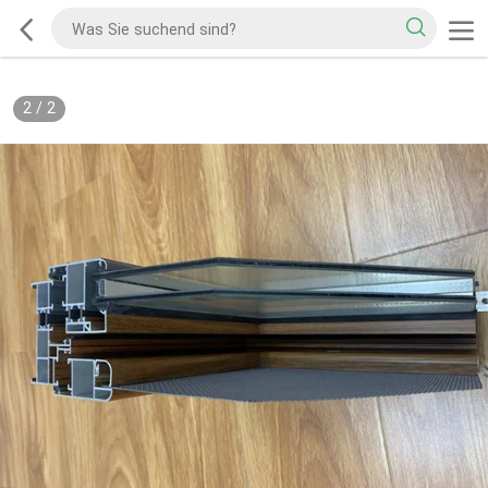
2
/
2