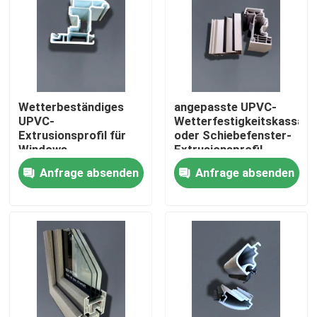
Über uns
Fabrik-Ausflug
Wetterbeständiges
angepasste UPVC-
UPVC-
Wetterfestigkeitskassage
Qualitätskontrolle
Extrusionsprofil für
oder Schiebefenster-
Windows
Extrusionsprofil
Anfrage absenden
Anfrage absenden
Treten Sie mit uns in Verbindung
Fordern Sie ein Zitat
UPVC-Tür-Profile
UPVC-Fenster-Profile