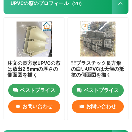
UPVCの窓のプロフィール
(20)
窓およびドア ハードウェア
UPVCの建築材料
UPVCの泡の窓
注文の長方形UPVCの窓
非プラスチック長方形
は放出2.5mmの厚さの
の白いUPVCは天候の抵
UPVCの泡のプロフィール
側面図を描く
抗の側面図を描く
ベストプライス
ベストプライス
お問い合わせ
お問い合わせ