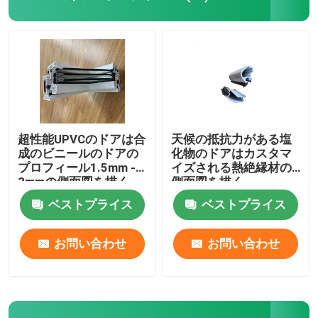
UPVCの放出のプロフィール
upvcの開き窓の窓
upvcのスライディング ウインドウ
超性能UPVCのドアは合
天候の抵抗力がある塩
成のビニールのドアの
化物のドアはカスタマ
プロフィール1.5mm -
イズされる熱絶縁材の
UPVCのフレンチ ドア
3mmの側面図を描く
側面図を描く
ベストプライス
ベストプライス
UPVCの引き戸
お問い合わせ
お問い合わせ
熱壊れ目アルミニウム窓
熱壊れ目のアルミニウム ドア