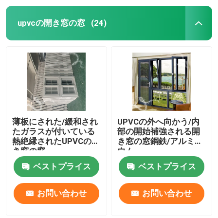
upvcの開き窓の窓
(24)
薄板にされた/緩和され
UPVCの外へ向かう/内
たガラスが付いている
部の開始補強される開
熱絶縁されたUPVCの開
き窓の窓鋼鉄/アルミニ
き窓の窓
ウム
ベストプライス
ベストプライス
お問い合わせ
お問い合わせ