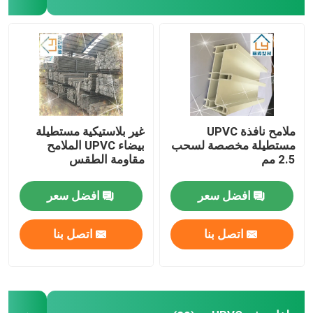
أجهزة النوافذ والأبواب
UPVC لمواد البناء
نافذة رغوة UPVC
ملامح نافذة UPVC
غير بلاستيكية مستطيلة
مستطيلة مخصصة لسحب
بيضاء UPVC الملامح
2.5 مم
مقاومة الطقس
ملف رغوة UPVC
افضل سعر
افضل سعر
اتصل بنا
اتصل بنا