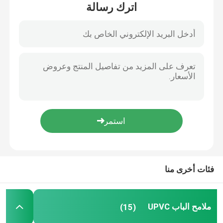
اترك رسالة
معلومات عنا
جولة في المعمل
رقابة جودة
اتصل بنا
اطلب اقتباس
فئات أخرى منا
ملامح الباب UPVC
ملامح الباب UPVC
(15)
ملامح نافذة UPVC