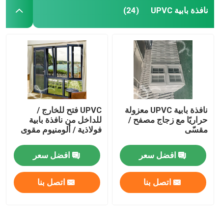
نافذة بابية UPVC
(24)
نافذة بابية UPVC معزولة
UPVC فتح للخارج /
حراريًا مع زجاج مصفح /
للداخل من نافذة بابية
مقسّى
فولاذية / ألومنيوم مقوى
افضل سعر
افضل سعر
اتصل بنا
اتصل بنا