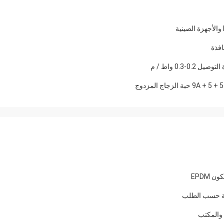
افذة
 EPDM
رية حسب الطلب
 والمكتب