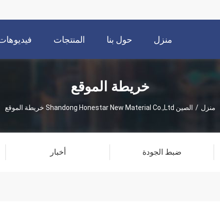
منزل
حول بنا
المنتجات
فيديوهات
خريطة الموقع
منزل
/
الصين Shandong Honestar New Material Co.,Ltd خريطة الموقع
ضبط الجودة
أخبار