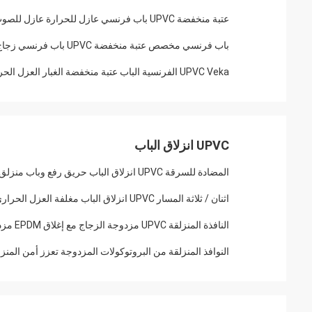
عتبة منخفضة UPVC باب فرنسي عازل للحرارة عازل للصوت للبناء
باب فرنسي مخصص عتبة منخفضة UPVC باب فرنسي زجاج مزدوج وشاح مزدوج الطراز الأوروبي
UPVC Veka الفرنسية الباب عتبة منخفضة الغبار العزل الحراري حسب الطلب
UPVC انزلاق الباب
المضادة للسرقة UPVC انزلاق الباب حريق رفع وباب منزلق لمنزل فيلا
اثنان / ثلاثة المسار UPVC انزلاق الباب مغلفة العزل الحراري
النافذة المنزلقة UPVC مزدوجة الزجاج مع إغلاق EPDM مزدوج
النوافذ المنزلقة من البروتوكولات المزدوجة تعزز أمن المنز