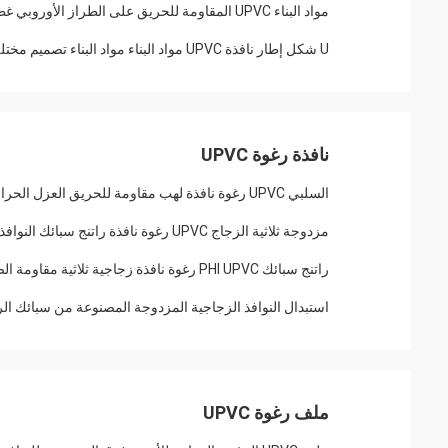
مواد البناء UPVC المقاومة للحريق على الطراز الأوروبي غطاء UPVC ISO9001 المعتمد
U شكل إطار نافذة UPVC مواد البناء مواد البناء تصميم مختلف
نافذة رغوة UPVC
السلبي UPVC رغوة نافذة لهب مقاومة للحريق العزل الحراري حسب الطلب
مزدوجة ثلاثية الزجاج UPVC رغوة نافذة راتنج سبائك النوافذ والأبواب السلبية
راتنج سبائك PHI UPVC رغوة نافذة زجاجية ثلاثية مقاومة الصوت
استبدال النوافذ الزجاجية المزدوجة المصنوعة من سبائك الراتين
ملف رغوة UPVC