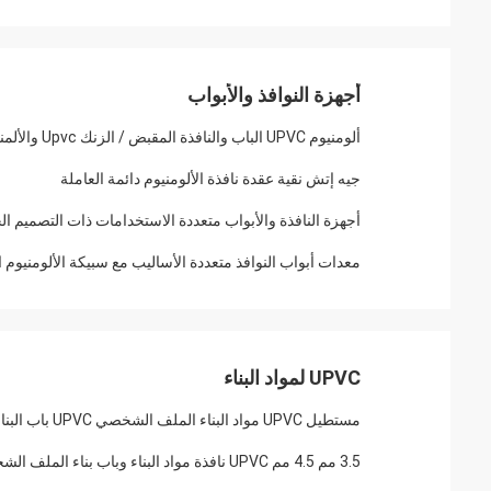
أجهزة النوافذ والأبواب
ألومنيوم UPVC الباب والنافذة المقبض / الزنك Upvc والألمنيوم نافذة الأجهزة
جيه إتش نقية عقدة نافذة الألومنيوم دائمة العاملة
أجهزة النافذة والأبواب متعددة الاستخدامات ذات التصميم ا
معدات أبواب النوافذ متعددة الأساليب مع سبيكة الألومنيوم
UPVC لمواد البناء
مستطيل UPVC مواد البناء الملف الشخصي UPVC باب البناء حسب الطلب
3.5 مم 4.5 مم UPVC نافذة مواد البناء وباب بناء الملف الشخصي