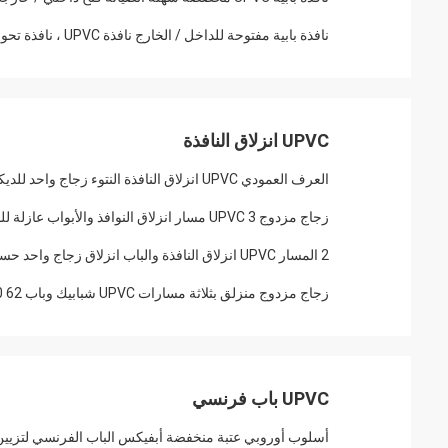
نافذة بابية مفتوحة للداخل / الخارج نافذة UPVC ، نافذة تحول وإمالة
UPVC انزلاق النافذة
العرف العمودي UPVC انزلاق النافذة النتوء زجاج واحد للديكور الإسكان
زجاج مزدوج UPVC 3 مسار انزلاق النوافذ والأبواب عازلة للصوت حسب الطلب
2 المسار UPVC انزلاق النافذة والباب انزلاق زجاج واحد حسب الطلب
زجاج مزدوج منزلق بثلاثة مسارات UPVC شبابيك وباب 62 80 88109 نوع
UPVC باب فرنسي
أسلوب أوروبي عتبة منخفضة أبفيكس الباب الفرنسي لتزيي