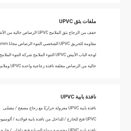
ملفات بثق UPVC
خفف من الزجاج بثق الملامح UPVC الرصاص خالية من الأشعة فوق البنفسجية مقاومة حسب الطلب
مقاومة للحريق UPVC الشخصي النتوء الرصاص مجانا 1.8mm 2.0mm 2.2mm سمك
لوحة الباب الأبيض UPVC النتوء الملامح شركة النتوء الملامح البناء
خالية من الرصاص مغلفة نافذة زجاجية واحدة UPVC وملامح الباب
نافذة بابية UPVC
نافذة بابية UPVC معزولة حراريًا مع زجاج مصفح / مقسّى
UPVC فتح للخارج / للداخل من نافذة بابية فولاذية / ألومنيوم مقوى
نافذة بابية UPVC مخصصة سهلة الصيانة فتح داخلي / خارجي