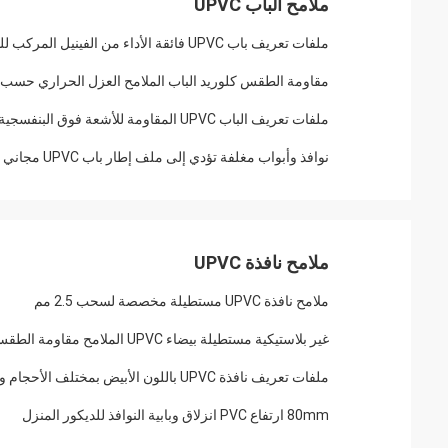
ملامح الباب UPVC
ملفات تعريف باب UPVC فائقة الأداء من الفينيل المركب للباب 1.5 مم - 3 مم
مقاومة الطقس كلوريد الباب الملامح العزل الحراري حسب
ملفات تعريف الباب UPVC المقاومة للأشعة فوق البنفسجية سهلة التركيب والأداء الجيد
نوافذ وأبواب مغلفة تؤدي إلى ملف إطار باب UPVC مجاني
ملامح نافذة UPVC
ملامح نافذة UPVC مستطيلة مخصصة لسحب 2.5 مم
غير بلاستيكية مستطيلة بيضاء UPVC الملامح مقاومة الطقس
ملفات تعريف نافذة UPVC باللون الأبيض بمختلف الأحجام والتصاميم المخصصة
80mm ارتفاع PVC انزلاق وبابية النوافذ للديكور المنزل