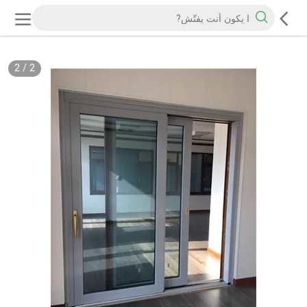
2
/
2