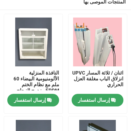
المنتجات الموصى بها
اثنان / ثلاثة المسار UPVC
النافذة المنزلية
انزلاق الباب مغلفة العزل
الألومنيومية البيضاء 60
الحراري
ملم مع نظام الختم
EPDM مزدوج الزجاج
بيت
واحد / مزدوج
إرسال استفسار
إرسال استفسار
منتجات
أشرطة فيديو