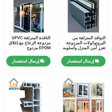
معلومات عنا
جولة في المعمل
النوافذ المنزلقة من
النافذة المنزلقة UPVC
البروتوكولات المزدوجة
مزدوجة الزجاج مع إغلاق
رقابة جودة
تعزز أمن المنزل وأسلوبه
EPDM مزدوج
إرسال استفسار
إرسال استفسار
اتصل بنا
اطلب اقتباس
ملامح الباب UPVC
ملامح نافذة UPVC