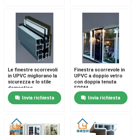
Circa noi
Giro della fabbrica
Controllo di qualità
Le finestre scorrevoli
Finestra scorrevole in
Contattici
in UPVC migliorano la
UPVC a doppio vetro
sicurezza e lo stile
con doppia tenuta
domestico
EPDM
Richieda una citazione
Invia richiesta
Invia richiesta
Profili della porta di UPVC
Profili della finestra di UPVC