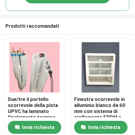
Prodotti raccomandati
Casa
Due/tre il portello
Finestra scorrevole in
scorrevole della pista
alluminio bianco da 60
UPVC ha laminato
mm con sistema di
Prodotti
l'isolamento termico
sigillamento EPDM a
singolo/doppio vetro
Invia richiesta
Invia richiesta
video