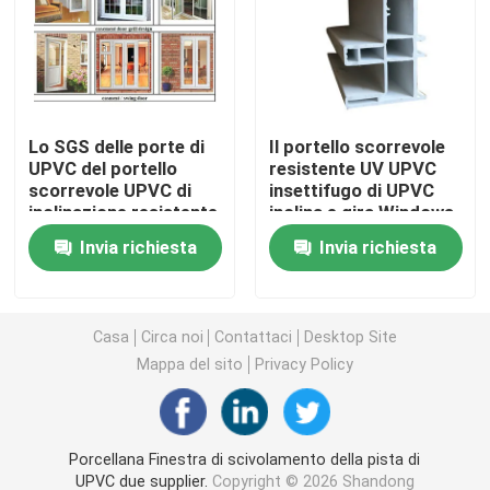
Profili dell'estrusione di UPVC
finestra della stoffa per tendine del upvc
Lo SGS delle porte di
Il portello scorrevole
UPVC del portello
resistente UV UPVC
scorrevole UPVC di
insettifugo di UPVC
finestra di scivolamento del upvc
inclinazione resistente
inclina e gira Windows
UV insonorizzata e di
Invia richiesta
Invia richiesta
giro ha certificato
Porta francese di UPVC
Portello scorrevole di UPVC
Casa
Circa noi
Contattaci
Desktop Site
Mappa del sito
Privacy Policy
Finestra di alluminio della rottura termica
Porcellana Finestra di scivolamento della pista di
Porte di alluminio della rottura termica
UPVC due supplier.
Copyright © 2026 Shandong