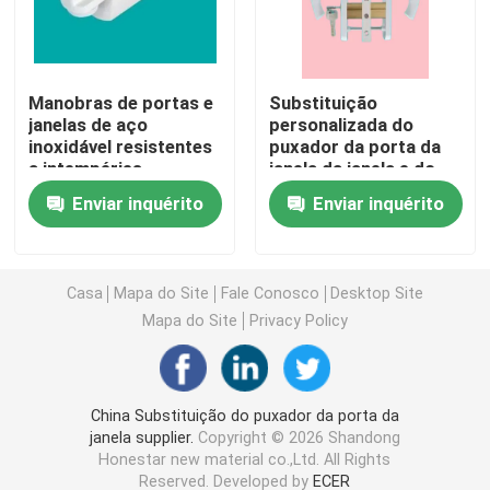
Perfis da extrusão de UPVC
Manobras de portas e
Substituição
janelas de aço
personalizada do
janela de batente do upvc
inoxidável resistentes
puxador da porta da
a intempéries
janela da janela e do
hardware UPVC da
janela de deslizamento do upvc
Enviar inquérito
Enviar inquérito
porta
Porta francesa de UPVC
Casa
Mapa do Site
Fale Conosco
Desktop Site
Mapa do Site
Privacy Policy
Porta deslizante de UPVC
Janela de alumínio da ruptura térmica
China Substituição do puxador da porta da
janela supplier.
Copyright © 2026 Shandong
Honestar new material co.,Ltd. All Rights
Portas de alumínio da ruptura térmica
Reserved. Developed by
ECER