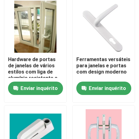
Sobre nós
Excursão da fábrica
Controle da qualidade
Hardware de portas
Ferramentas versáteis
de janelas de vários
para janelas e portas
estilos com liga de
com design moderno
Contacte-nos
alumínio resistente a
intempéries
Enviar inquérito
Enviar inquérito
Peça umas citações
Perfis da porta de UPVC
Perfis da janela de UPVC