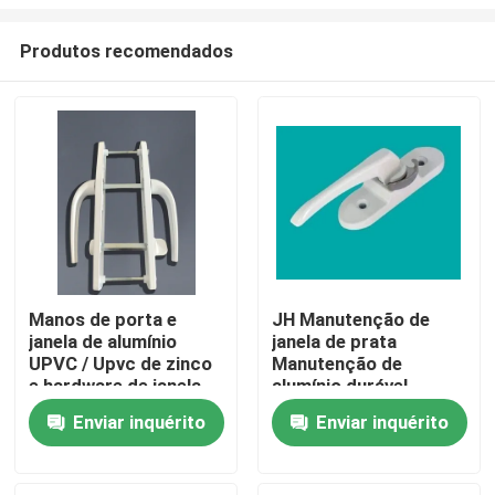
Produtos recomendados
Manos de porta e
JH Manutenção de
janela de alumínio
janela de prata
Casa
UPVC / Upvc de zinco
Manutenção de
e hardware de janela
alumínio durável
de alumínio
Produtos
Enviar inquérito
Enviar inquérito
vídeos