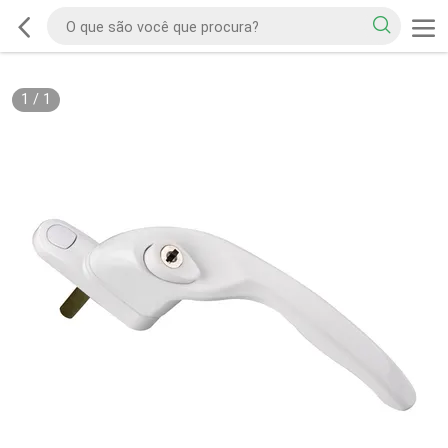
1
/
1