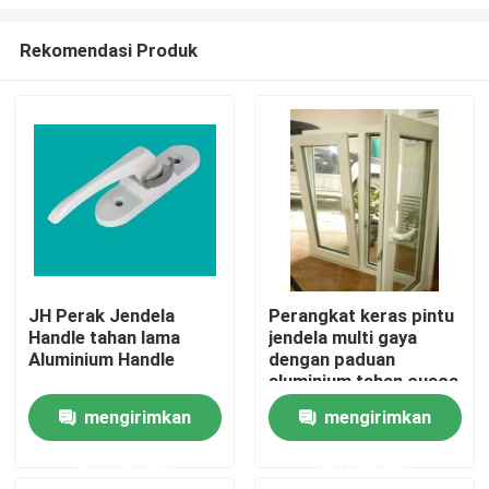
Rekomendasi Produk
JH Perak Jendela
Perangkat keras pintu
Handle tahan lama
jendela multi gaya
Rumah
Aluminium Handle
dengan paduan
aluminium tahan cuaca
Produk
mengirimkan
mengirimkan
permintaan
permintaan
video