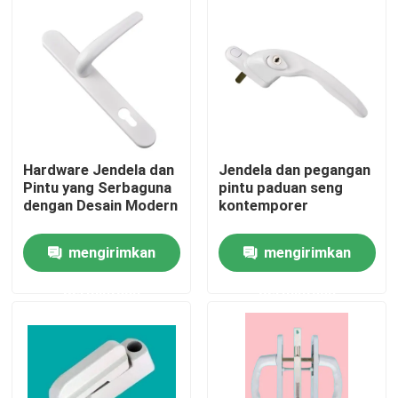
Tentang kami
Tur Pabrik
Kontrol kualitas
Hardware Jendela dan
Jendela dan pegangan
Pintu yang Serbaguna
pintu paduan seng
dengan Desain Modern
kontemporer
Hubungi kami
mengirimkan
mengirimkan
Permintaan Penawaran
permintaan
permintaan
Profil Pintu UPVC
Profil Jendela UPVC