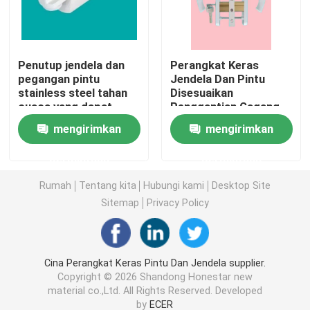
Profil Ekstrusi UPVC
Penutup jendela dan
Perangkat Keras
pegangan pintu
Jendela Dan Pintu
Jendela Tingkap UPVC
stainless steel tahan
Disesuaikan
cuaca yang dapat
Penggantian Gagang
disesuaikan
Pintu Jendela UPVC
Jendela Sliding UPVC
mengirimkan
mengirimkan
permintaan
permintaan
Pintu Prancis UPVC
Rumah
Tentang kita
Hubungi kami
Desktop Site
Sitemap
Privacy Policy
Pintu Geser UPVC
Jendela aluminium penahan panas
Cina Perangkat Keras Pintu Dan Jendela supplier.
Copyright © 2026 Shandong Honestar new
material co.,Ltd. All Rights Reserved. Developed
Pintu Aluminium Thermal Break
by
ECER