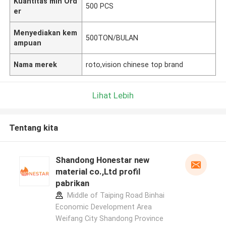
Kuantitas min Ord
500 PCS
er
Menyediakan kem
500TON/BULAN
ampuan
Nama merek
roto,vision chinese top brand
Lihat Lebih
Tentang kita
Shandong Honestar new
material co.,Ltd profil
pabrikan
Middle of Taiping Road Binhai
Economic Development Area
Weifang City Shandong Province