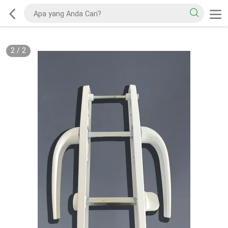
2
/
2