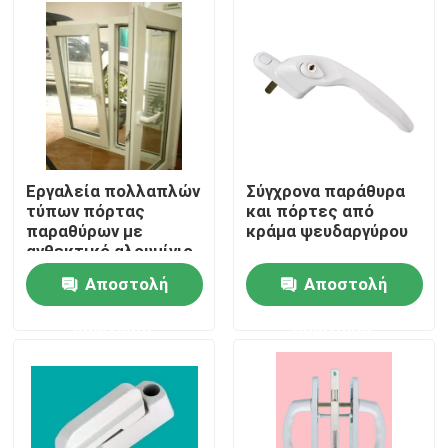
Περίπου εμείς
Γύρος εργοστασίων
Ποιοτικός έλεγχος
Εργαλεία πολλαπλών
Σύγχρονα παράθυρα
τύπων πόρτας
και πόρτες από
παραθύρων με
κράμα ψευδαργύρου
Μας ελάτε σε επαφή με
ανθεκτικό αλουμίνιο
Αποστολή
Αποστολή
Ζητήστε ένα απόσπασμα
ερώτησης
ερώτησης
Σχεδιαγράμματα πορτών UPVC
Σχεδιαγράμματα παραθύρων UPVC