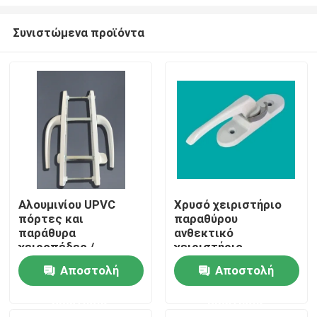
Συνιστώμενα προϊόντα
Αλουμινίου UPVC
Χρυσό χειριστήριο
πόρτες και
παραθύρου
Σπίτι
παράθυρα
ανθεκτικό
χειροπέδες /
χειριστήριο
ψευδάργυρο Upvc και
αλουμινίου
Προϊόντα
Αποστολή
Αποστολή
αλουμινίου παράθυρο
υλικό
ερώτησης
ερώτησης
βίντεο