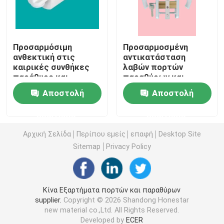
Σχεδιαγράμματα εξώθησης UPVC
Προσαρμόσιμη
Προσαρμοσμένη
ανθεκτική στις
αντικατάσταση
upvc casement παράθυρο
καιρικές συνθήκες
λαβών πορτών
παράθυρο και
παραθύρων και
πόρτες από
παραθύρων υλικού
upvc γλιστρώντας παράθυρο
Αποστολή
Αποστολή
ανοξείδωτο χάλυβα
UPVC πορτών
λαβή
ερώτησης
ερώτησης
Γαλλική πόρτα UPVC
Αρχική Σελίδα
Περίπου εμείς
επαφή
Desktop Site
Sitemap
Privacy Policy
Συρόμενη πόρτα UPVC
Θερμικό παράθυρο αργιλίου σπασιμάτων
Κίνα Εξαρτήματα πορτών και παραθύρων
supplier.
Copyright © 2026 Shandong Honestar
new material co.,Ltd. All Rights Reserved.
Θερμικές πόρτες αλουμινίου σπασιμάτων
Developed by
ECER