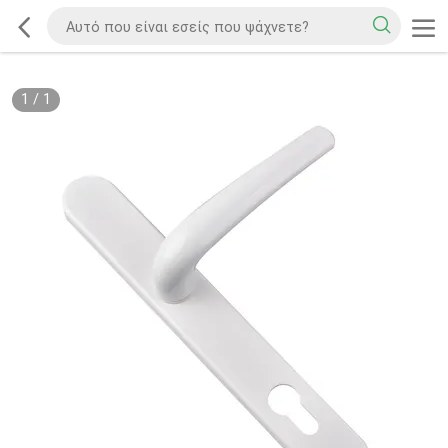
1
/
1