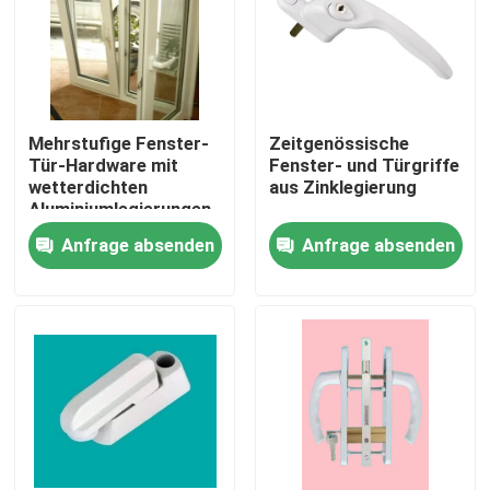
Über uns
Fabrik-Ausflug
Mehrstufige Fenster-
Zeitgenössische
Tür-Hardware mit
Fenster- und Türgriffe
wetterdichten
aus Zinklegierung
Qualitätskontrolle
Aluminiumlegierungen
Anfrage absenden
Anfrage absenden
Treten Sie mit uns in Verbindung
Fordern Sie ein Zitat
UPVC-Tür-Profile
UPVC-Fenster-Profile