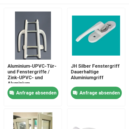
Aluminium-UPVC-Tür-
JH Silber Fenstergriff
und Fenstergriffe /
Dauerhaltige
Zink-UPVC- und
Aluminiumgriff
Aluminium-
Fensterhardware
Haus
Anfrage absenden
Anfrage absenden
Produkte
Videos