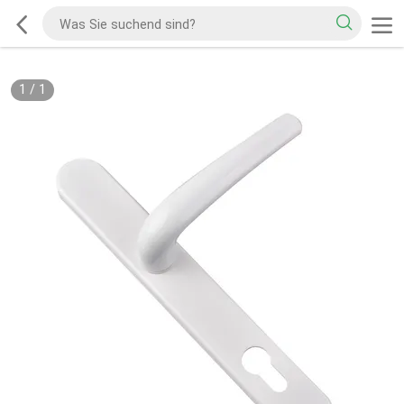
1
/
1