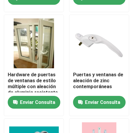
Sobre nosotros
Viaje de la fábrica
Control de calidad
Éntrenos en contacto con
Hardware de puertas
Puertas y ventanas de
de ventanas de estilo
aleación de zinc
múltiple con aleación
contemporáneas
Pida una cita
de aluminio resistente
a la intemperie
Enviar Consulta
Enviar Consulta
Perfiles de la puerta de UPVC
Perfiles de la ventana de UPVC