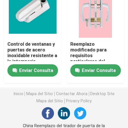
Perfiles de la protuberancia de UPVC
ventana del marco del upvc
Control de ventanas y
Reemplazo
puertas de acero
modificado para
ventana de desplazamiento del upvc
inoxidable resistente a
requisitos
la intemperie
particulares del
tirador de puerta de la
Puerta francesa de UPVC
Enviar Consulta
Enviar Consulta
ventana de la ventana
y del hardware UPVC
de la puerta
Puerta deslizante de UPVC
Inicio
Mapa del Sitio
Contactar Ahora
Desktop Site
Mapa del Sitio
Privacy Policy
Ventana de aluminio de la rotura termal
Puertas de aluminio de la rotura termal
China Reemplazo del tirador de puerta de la