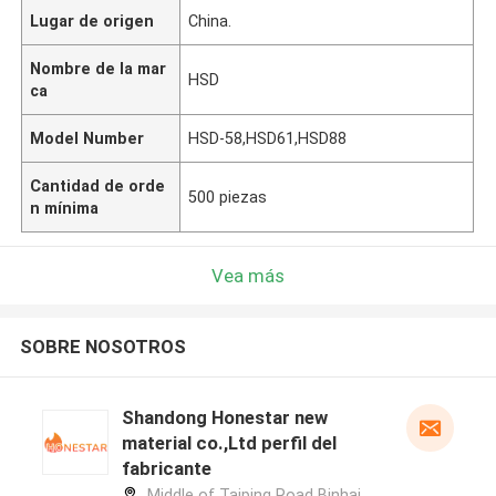
Lugar de origen
China.
Nombre de la mar
HSD
ca
Model Number
HSD-58,HSD61,HSD88
Cantidad de orde
500 piezas
n mínima
Vea más
SOBRE NOSOTROS
Shandong Honestar new
material co.,Ltd perfil del
fabricante
Middle of Taiping Road Binhai