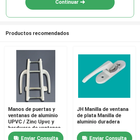
Continuar
Productos recomendados
Hogar
Manos de puertas y
JH Manilla de ventana
ventanas de aluminio
de plata Manilla de
Productos
UPVC / Zinc Upvc y
aluminio duradera
hardware de ventanas
de aluminio
Enviar Consulta
Enviar Consulta
vídeos