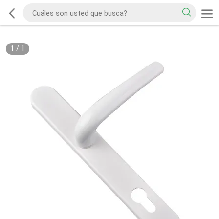
1
/
1