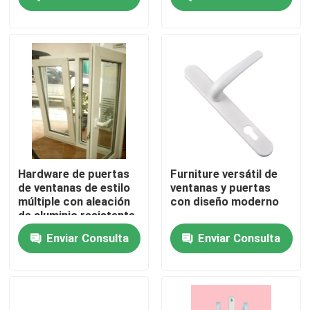
Sobre nosotros
Viaje de la fábrica
Control de calidad
Éntrenos en contacto con
Hardware de puertas
Furniture versátil de
de ventanas de estilo
ventanas y puertas
múltiple con aleación
con diseño moderno
Pida una cita
de aluminio resistente
a la intemperie
Enviar Consulta
Enviar Consulta
Perfiles de la puerta de UPVC
Perfiles de la ventana de UPVC