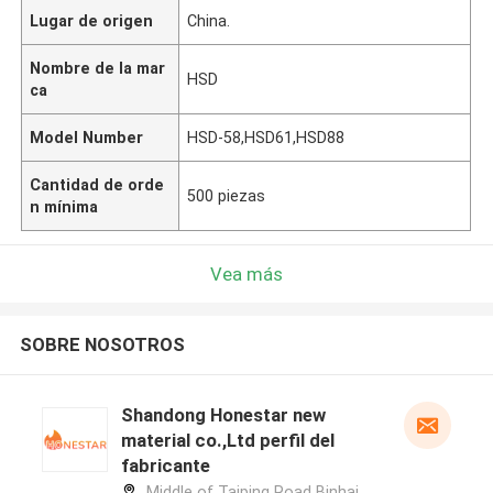
Lugar de origen
China.
Nombre de la mar
HSD
ca
Model Number
HSD-58,HSD61,HSD88
Cantidad de orde
500 piezas
n mínima
Vea más
SOBRE NOSOTROS
Shandong Honestar new
material co.,Ltd perfil del
fabricante
Middle of Taiping Road Binhai