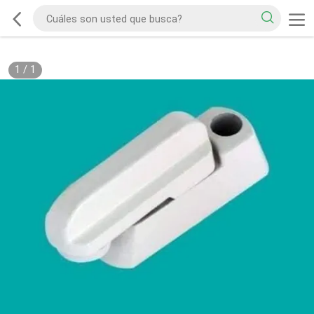
1
/
1