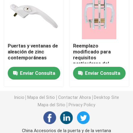
Perfiles de la protuberancia de UPVC
ventana del marco del upvc
Puertas y ventanas de
Reemplazo
aleación de zinc
modificado para
ventana de desplazamiento del upvc
contemporáneas
requisitos
particulares del
tirador de puerta de la
Puerta francesa de UPVC
Enviar Consulta
Enviar Consulta
ventana de la ventana
y del hardware UPVC
de la puerta
Puerta deslizante de UPVC
Inicio
Mapa del Sitio
Contactar Ahora
Desktop Site
Mapa del Sitio
Privacy Policy
Ventana de aluminio de la rotura termal
Puertas de aluminio de la rotura termal
China Accesorios de la puerta y de la ventana