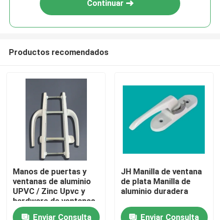
Continuar
Productos recomendados
Hogar
Manos de puertas y
JH Manilla de ventana
ventanas de aluminio
de plata Manilla de
Productos
UPVC / Zinc Upvc y
aluminio duradera
hardware de ventanas
de aluminio
Enviar Consulta
Enviar Consulta
vídeos