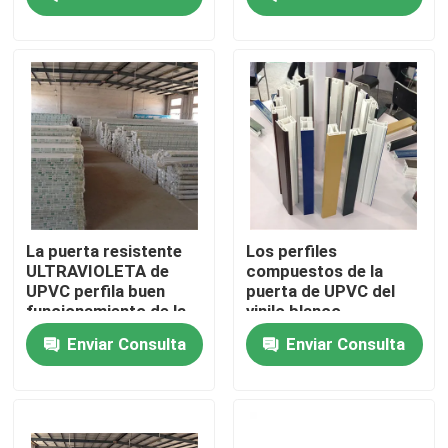
particulares
Sobre nosotros
Viaje de la fábrica
Control de calidad
Éntrenos en contacto con
La puerta resistente
Los perfiles
ULTRAVIOLETA de
compuestos de la
UPVC perfila buen
puerta de UPVC del
Pida una cita
funcionamiento de la
vinilo blanco
instalación fácil
incombustible de los
Enviar Consulta
Enviar Consulta
perfiles modificaron
para requisitos
Perfiles de la puerta de UPVC
particulares
Perfiles de la ventana de UPVC