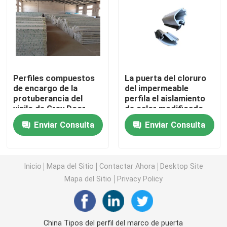
Perfiles de la protuberancia de UPVC
ventana del marco del upvc
Perfiles compuestos
La puerta del cloruro
de encargo de la
del impermeable
ventana de desplazamiento del upvc
protuberancia del
perfila el aislamiento
vinilo de Grey Door
de calor modificado
Profile Heat Insulation
para requisitos
Puerta francesa de UPVC
Enviar Consulta
Enviar Consulta
particulares
Puerta deslizante de UPVC
Inicio
Mapa del Sitio
Contactar Ahora
Desktop Site
Mapa del Sitio
Privacy Policy
Ventana de aluminio de la rotura termal
Puertas de aluminio de la rotura termal
China Tipos del perfil del marco de puerta