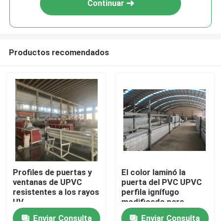
Continuar
Productos recomendados
Hogar
Profiles de puertas y
El color laminó la
ventanas de UPVC
puerta del PVC UPVC
Productos
resistentes a los rayos
perfila ignífugo
UV
modificado para
requisitos
Enviar Consulta
Enviar Consulta
vídeos