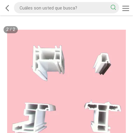
2
/
2