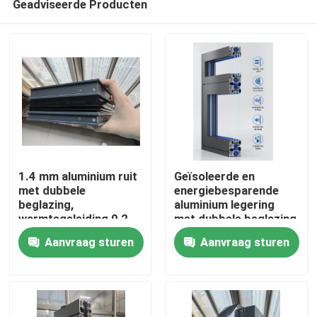
Geadviseerde Producten
1.4 mm aluminium ruit
Geïsoleerde en
met dubbele
energiebesparende
beglazing,
aluminium legering
warmtegeleiding 0,2-
met dubbele beglazing
Huis
0,3 W/mK
Aanvraag sturen
Aanvraag sturen
Producten
video's