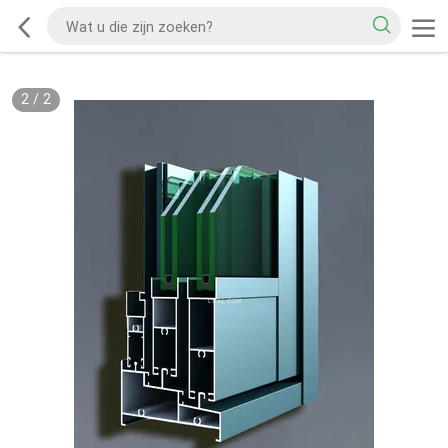
2
/
2