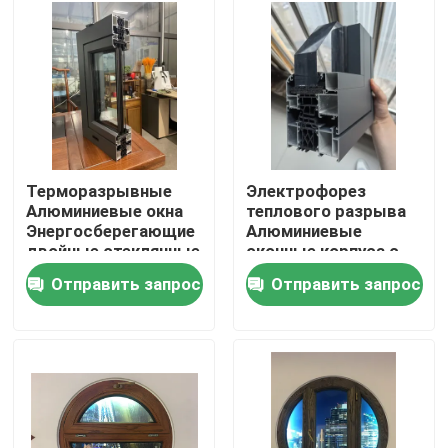
О нас
Путешествие фабрики
Проверка качества
Терморазрывные
Электрофорез
Алюминиевые окна
теплового разрыва
Энергосберегающие
Алюминиевые
Свяжитесь мы
двойные стеклянные
оконные корпуса с
окна
5+9A+5 двойным
Отправить запрос
Отправить запрос
стеклом
Спросите цитату
Профили двери UPVC
Профили окна UPVC