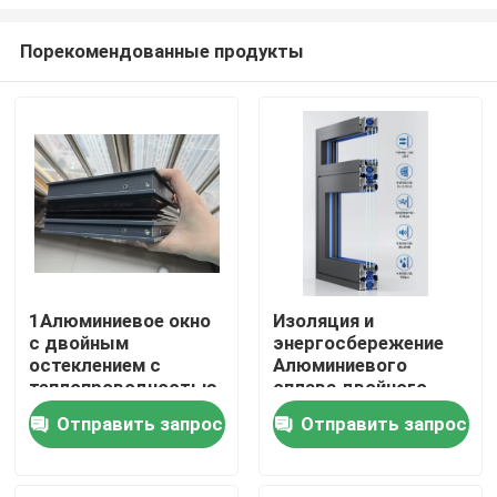
Порекомендованные продукты
1Алюминиевое окно
Изоляция и
с двойным
энергосбережение
Дом
остеклением с
Алюминиевого
теплопроводностью
сплава двойного
0,2-0,3 Вт/мК
остекления
Продукты
Отправить запрос
Отправить запрос
видео