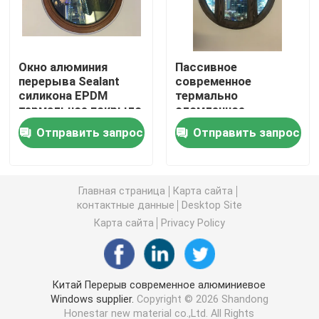
Профили штранг-прессования UPVC
Окно алюминия
Пассивное
перерыва Sealant
современное
окно окна upvc
силикона EPDM
термально
термальное покрыло
сломленное
подгонянное
алюминиевое
окно upvc сползая
Отправить запрос
Отправить запрос
поверхностное
Windows покрыло с
аксессуарами
Дверь UPVC французская
Главная страница
Карта сайта
контактные данные
Desktop Site
Раздвижная дверь UPVC
Карта сайта
Privacy Policy
Окно термального перерыва алюминиевое
Китай Перерыв современное алюминиевое
Windows supplier.
Copyright © 2026 Shandong
Двери термального перерыва алюминиевые
Honestar new material co.,Ltd. All Rights