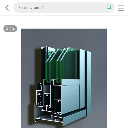
2
/
2