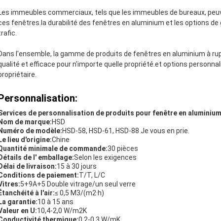
Les immeubles commerciaux, tels que les immeubles de bureaux, peuve
ces fenêtres.la durabilité des fenêtres en aluminium et les options de
trafic.
Dans l'ensemble, la gamme de produits de fenêtres en aluminium à ru
qualité et efficace pour n'importe quelle propriété.et options personna
propriétaire.
Personnalisation:
Services de personnalisation de produits pour fenêtre en aluminiu
Nom de marque:
HSD
Numéro de modèle:
HSD-58, HSD-61, HSD-88 Je vous en prie.
Le lieu d'origine:
Chine
Quantité minimale de commande:
30 pièces
Détails de l' emballage:
Selon les exigences
Délai de livraison:
15 à 30 jours
Conditions de paiement:
T/T, L/C
Vitres:
5+9A+5 Double vitrage/un seul verre
Étanchéité à l'air:
≤ 0,5 M3/(m2·h)
La garantie:
10 à 15 ans
Valeur en U:
10,4-2,0 W/m2K
Conductivité thermique:
0.2-0.3 W/mK