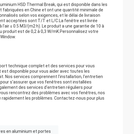
aluminium HSD Thermal Break, qui est disponible dans les
 fabriquées en Chine et ont une quantité minimale de
nalisés selon vos exigences, et le délai de livraison
nt acceptées sont T/T et L/C.La fenêtre est livrée
'air ≤ 0.5 M3/(m2·h). Le produit a une garantie de 10 à
u produit est de 0,2 à 0,3 W/mK.Personnalisez votre
 Window.
pport technique complet et des services pour vous
t est disponible pour vous aider avec toutes les
t. Nos services comprennent l'installation, l'entretien
 pour s'assurer que vos fenêtres sont installées
alement des services d'entretien réguliers pour
Si vous rencontrez des problèmes avec vos fenêtres, nos
re rapidement les problèmes. Contactez-nous pour plus
res en aluminium et portes