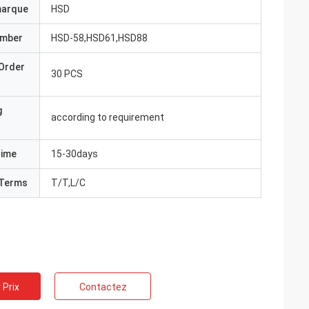
marque
HSD
umber
HSD-58,HSD61,HSD88
Order
30 PCS
g
according to requirement
Time
15-30days
Terms
T/T,L/C
 Prix
Contactez