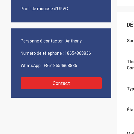
Profil de mousse d'UPVC
DÉ
Sur
Personne à contacter :
Anthony
Numéro de téléphone :
18654868836
The
WhatsApp :
+8618654868836
Con
Contact
Typ
Éta
Met