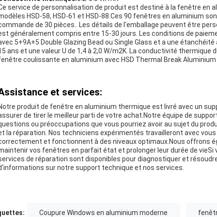
Ce service de personnalisation de produit est destiné à la fenêtre en 
modèles HSD-58, HSD-61 et HSD-88.Ces 90 fenêtres en aluminium sont
commande de 30 pièces.. Les détails de l'emballage peuvent être person
est généralement compris entre 15-30 jours. Les conditions de paieme
avec 5+9A+5 Double Glazing Bead ou Single Glass et a une étanchéité à l
15 ans et une valeur U de 1,4 à 2,0 W/m2K. La conductivité thermique d
fenêtre coulissante en aluminium avec HSD Thermal Break Aluminium
Assistance et services:
Notre produit de fenêtre en aluminium thermique est livré avec un su
assurer de tirer le meilleur parti de votre achat.Notre équipe de suppor
questions ou préoccupations que vous pourriez avoir au sujet du produi
et la réparation. Nos techniciens expérimentés travailleront avec vous
correctement et fonctionnent à des niveaux optimaux.Nous offrons ég
maintenir vos fenêtres en parfait état et prolonger leur durée de vie
services de réparation sont disponibles pour diagnostiquer et résoud
d'informations sur notre support technique et nos services.
quettes:
Coupure Windows en aluminium moderne
fenêt