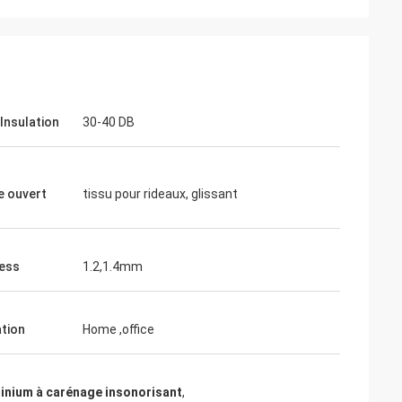
Insulation
30-40 DB
e ouvert
tissu pour rideaux, glissant
ess
1.2,1.4mm
ation
Home ,office
minium à carénage insonorisant
,