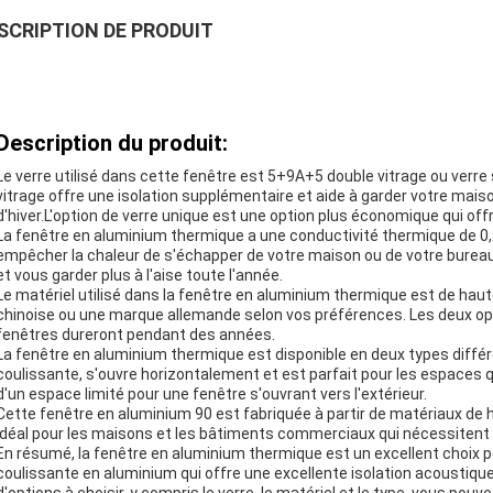
SCRIPTION DE PRODUIT
Description du produit:
Le verre utilisé dans cette fenêtre est 5+9A+5 double vitrage ou verre 
vitrage offre une isolation supplémentaire et aide à garder votre mai
d'hiver.L'option de verre unique est une option plus économique qui offr
La fenêtre en aluminium thermique a une conductivité thermique de 0,2 
empêcher la chaleur de s'échapper de votre maison ou de votre bureau.
et vous garder plus à l'aise toute l'année.
Le matériel utilisé dans la fenêtre en aluminium thermique est de hau
chinoise ou une marque allemande selon vos préférences. Les deux op
fenêtres dureront pendant des années.
La fenêtre en aluminium thermique est disponible en deux types diffé
coulissante, s'ouvre horizontalement et est parfait pour les espaces q
d'un espace limité pour une fenêtre s'ouvrant vers l'extérieur.
Cette fenêtre en aluminium 90 est fabriquée à partir de matériaux de h
idéal pour les maisons et les bâtiments commerciaux qui nécessitent u
En résumé, la fenêtre en aluminium thermique est un excellent choix p
coulissante en aluminium qui offre une excellente isolation acousti