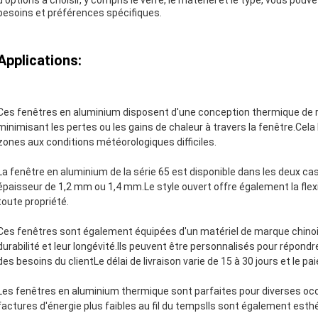
d'options à choisir, y compris le verre, le matériel et le type, vous po
besoins et préférences spécifiques.
Applications:
Ces fenêtres en aluminium disposent d'une conception thermique de ru
minimisant les pertes ou les gains de chaleur à travers la fenêtre.Cela 
zones aux conditions météorologiques difficiles.
La fenêtre en aluminium de la série 65 est disponible dans les deux c
épaisseur de 1,2 mm ou 1,4 mm.Le style ouvert offre également la flex
toute propriété.
Ces fenêtres sont également équipées d'un matériel de marque chinoise
durabilité et leur longévité.Ils peuvent être personnalisés pour répond
des besoins du clientLe délai de livraison varie de 15 à 30 jours et le 
Les fenêtres en aluminium thermique sont parfaites pour diverses occ
factures d'énergie plus faibles au fil du tempsIls sont également esthé