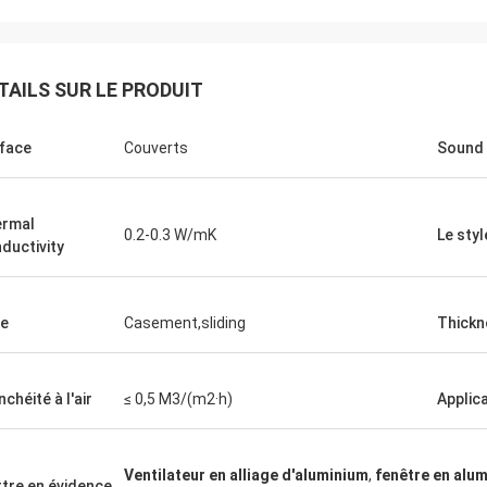
TAILS SUR LE PRODUIT
face
Couverts
Sound 
rmal
0.2-0.3 W/mK
Le styl
ductivity
e
Casement,sliding
Thickn
nchéité à l'air
≤ 0,5 M3/(m2·h)
Applic
Ventilateur en alliage d'aluminium
,
fenêtre en alu
tre en évidence