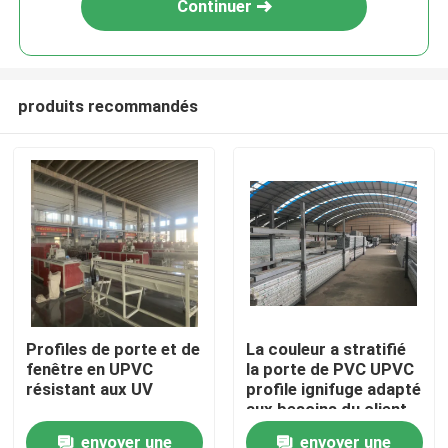
Continuer
produits recommandés
Maison
Profiles de porte et de
La couleur a stratifié
fenêtre en UPVC
la porte de PVC UPVC
Produits
résistant aux UV
profile ignifuge adapté
aux besoins du client
envoyer une
envoyer une
vidéos