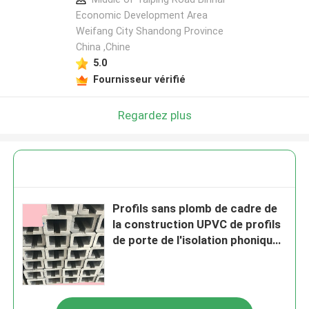
Economic Development Area
Weifang City Shandong Province
China ,Chine
5.0
Fournisseur vérifié
Regardez plus
Profils sans plomb de cadre de
la construction UPVC de profils
de porte de l'isolation phonique
UPVC