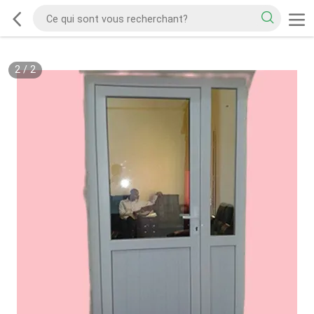
2
/
2