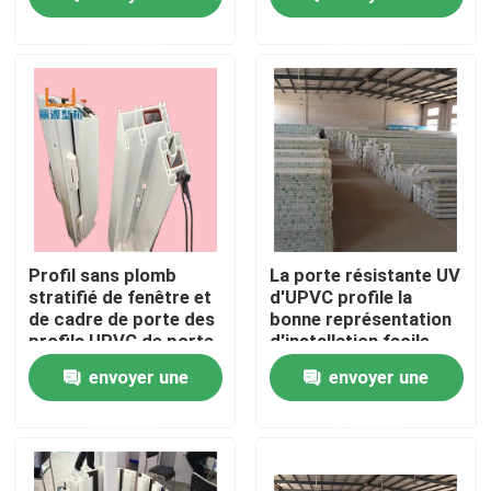
demande
demande
Au sujet de nous
Visite d'usine
Contrôle de qualité
Contactez-nous
Profil sans plomb
La porte résistante UV
stratifié de fenêtre et
d'UPVC profile la
de cadre de porte des
bonne représentation
Demandez une citation
profils UPVC de porte
d'installation facile
envoyer une
envoyer une
Profils de porte d'UPVC
demande
demande
Profils de fenêtre d'UPVC