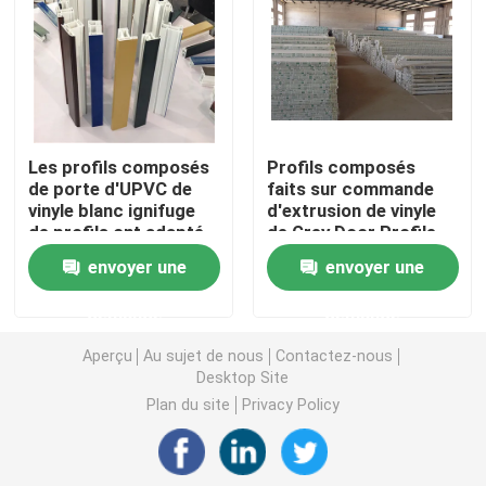
Profils d'extrusion d'UPVC
fenêtre de tissu pour rideaux d'upvc
Les profils composés
Profils composés
de porte d'UPVC de
faits sur commande
fenêtre de glissement d'upvc
vinyle blanc ignifuge
d'extrusion de vinyle
de profils ont adapté
de Grey Door Profile
aux besoins du client
Heat Insulation
Porte française d'UPVC
envoyer une
envoyer une
demande
demande
Porte coulissante d'UPVC
Aperçu
Au sujet de nous
Contactez-nous
Desktop Site
Fenêtre en aluminium de coupure thermique
Plan du site
Privacy Policy
Portes en aluminium de coupure thermique