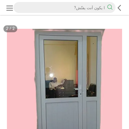
2
/
2