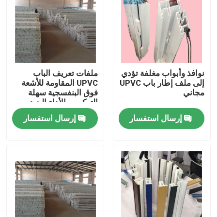
معلومات عنا
جولة في المعمل
نوافذ وأبواب مغلفة تؤدي
ملفات تعريف الباب
إلى ملف إطار باب UPVC
UPVC المقاومة للأشعة
رقابة جودة
مجاني
فوق البنفسجية سهلة
التركيب والأداء الجيد
إرسال استفسار
إرسال استفسار
اتصل بنا
اطلب اقتباس
ملامح الباب UPVC
ملامح نافذة UPVC