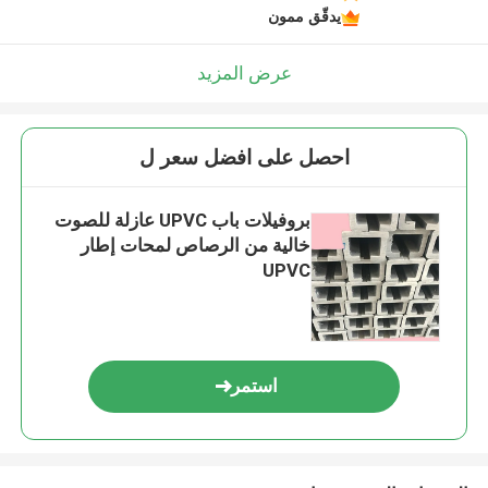
يدقّق ممون
عرض المزيد
احصل على افضل سعر ل
بروفيلات باب UPVC عازلة للصوت
خالية من الرصاص لمحات إطار
UPVC
استمر