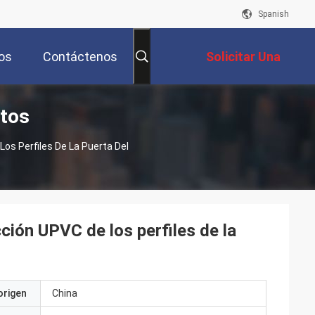
Spanish
os
Contáctenos
Solicitar Una
ctos
Cotización
os Perfiles De La Puerta Del
ción UPVC de los perfiles de la
origen
China