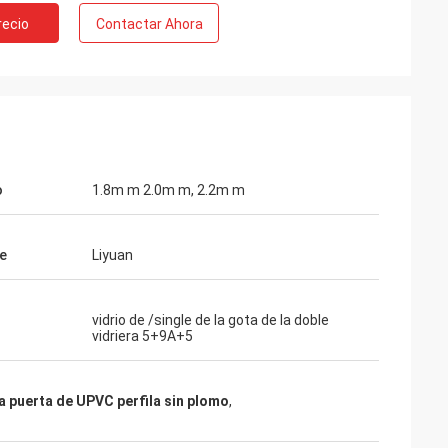
recio
Contactar Ahora
o
1.8m m 2.0m m, 2.2m m
e
Liyuan
vidrio de /single de la gota de la doble
vidriera 5+9A+5
a puerta de UPVC perfila sin plomo
,