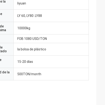
e la
liyuan
de
LY 60, LY80 .LY88
 de
10000kg
nima
FOB 1080 USD/TON
de
la bolsa de plástico
tado
e
15-20 días
 de la
500TON/month