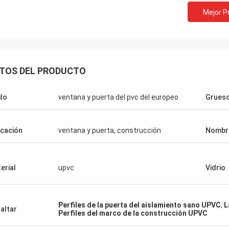
Mejor P
TOS DEL PRODUCTO
ilo
ventana y puerta del pvc del europeo
Grues
icación
ventana y puerta, construcción
Nombr
erial
upvc
Vidrio
Perfiles de la puerta del aislamiento sano UPVC
,
L
altar
Perfiles del marco de la construcción UPVC