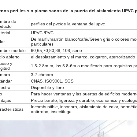
nos perfiles sin plomo sanos de la puerta del aislamiento UPVC 
mbre de
perfiles del pvc/de la ventana del upvc
oducto
terial
UPVC /PVC
De marfil/marrón blanco/café//Green gris o colores mod
lor
particulares
mber modelo
60,65,70,80,88, 108, serie
ilo abierto
el desplazamiento y el marco, colgaron, aterrorizando
ueso y
1.5-2.8m m, los 5.8-6m o modificado para requisitos pa
ngitud
mara
3-7 cámara
tándar
CNAS, ISO9001, SGS
estra
Disponible y libre
o
Para hacer ventanas y las puertas de edificios modern
ntajas
Precio barato, ligereza y durable, económico y ecológ
Incombustible, insonoro, aislamiento de calor, herméti
racterísticas
antirrobo, insectifuga