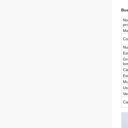
Bue
No
pr
Ma
Co
Nu
Est
Gr
lo
Cá
Es
Mu
Us
Ve
Ca