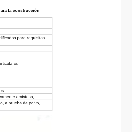
para la construcción
ificados para requisitos
rticulares
os
icamente amistoso,
co, a prueba de polvo,