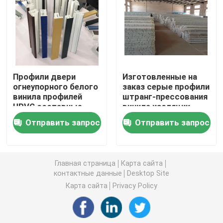
Профили штранг-прессования UPVC
окно окна upvc
Профили двери
Изготовленные на
огнеупорного белого
заказ серые профили
окно upvc сползая
винила профилей
штранг-прессования
UPVC составные
винила изоляции
подгоняли
жары профиля двери
Дверь UPVC французская
Отправить запрос
Отправить запрос
составные
Раздвижная дверь UPVC
Главная страница
Карта сайта
контактные данные
Desktop Site
Окно термального перерыва алюминиевое
Карта сайта
Privacy Policy
Двери термального перерыва алюминиевые