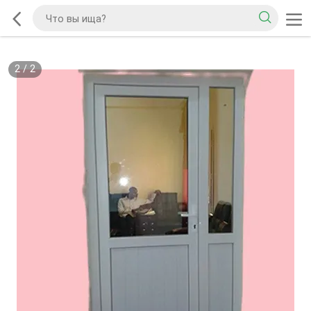
2
/
2