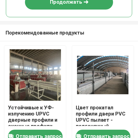
Продолжать
Порекомендованные продукты
Дом
Устойчивые к УФ-
Цвет прокатал
излучению UPVC
профили двери PVC
Продукты
дверные профили и
UPVC пылает -
оконные профили
подгонянный
retardant
Отправить запрос
Отправить запрос
видео