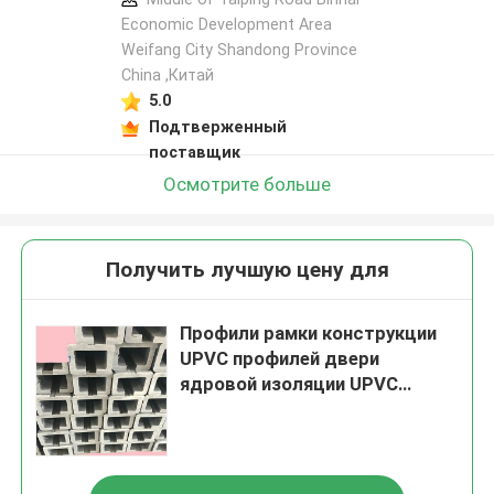
Economic Development Area
Weifang City Shandong Province
China ,Китай
5.0
Подтверженный
поставщик
Осмотрите больше
Получить лучшую цену для
Профили рамки конструкции
UPVC профилей двери
ядровой изоляции UPVC
неэтилированные