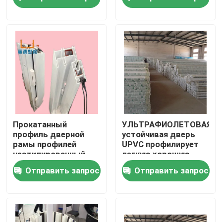
О нас
Путешествие фабрики
Проверка качества
Свяжитесь мы
Прокатанный
УЛЬТРАФИОЛЕТОВАЯ
профиль дверной
устойчивая дверь
рамы профилей
UPVC профилирует
Спросите цитату
неэтилированный
легкую хорошую
UPVC окна и двери
работу установки
Отправить запрос
Отправить запрос
Профили двери UPVC
Профили окна UPVC