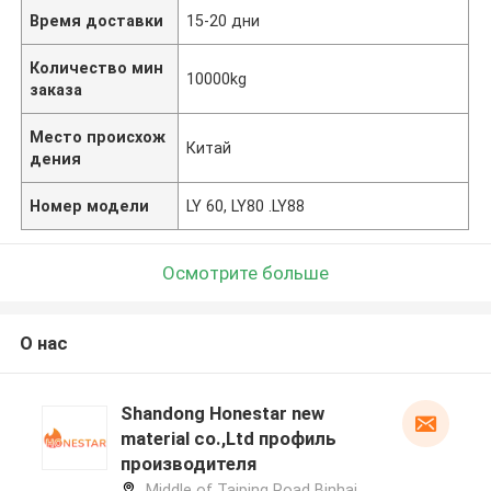
Время доставки
15-20 дни
Количество мин
10000kg
заказа
Место происхож
Китай
дения
Номер модели
LY 60, LY80 .LY88
Осмотрите больше
О нас
Shandong Honestar new
material co.,Ltd профиль
производителя
Middle of Taiping Road Binhai