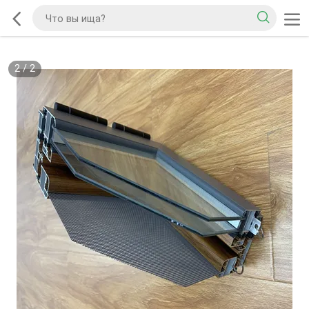
2
/
2