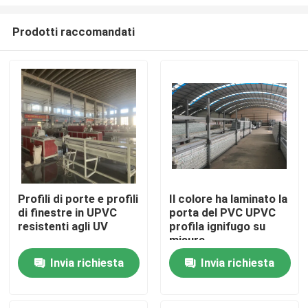
Prodotti raccomandati
Profili di porte e profili
Il colore ha laminato la
di finestre in UPVC
porta del PVC UPVC
Casa
resistenti agli UV
profila ignifugo su
misura
Prodotti
Invia richiesta
Invia richiesta
video