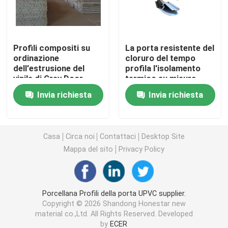
Profili dell'estrusione di UPVC
Profili compositi su
La porta resistente del
ordinazione
cloruro del tempo
finestra della stoffa per tendine del upvc
dell'estrusione del
profila l'isolamento
vinile di Grey Door
termico su misura
Profile Heat Insulation
finestra di scivolamento del upvc
Invia richiesta
Invia richiesta
Porta francese di UPVC
Casa
Circa noi
Contattaci
Desktop Site
Mappa del sito
Privacy Policy
Portello scorrevole di UPVC
Finestra di alluminio della rottura termica
Porcellana Profili della porta UPVC supplier.
Copyright © 2026 Shandong Honestar new
material co.,Ltd. All Rights Reserved. Developed
Porte di alluminio della rottura termica
by
ECER