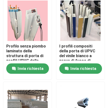
Circa noi
Giro della fabbrica
Controllo di qualità
Profilo senza piombo
I profili compositi
laminato della
della porta di UPVC
struttura di porta di
del vinile bianco a
Contattici
profili UPVC della
prova di fuoco di
porta e della finestra
profili hanno
Invia richiesta
Invia richiesta
personalizzato
Richieda una citazione
Profili della porta di UPVC
Profili della finestra di UPVC