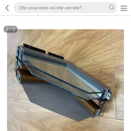
2
/
2